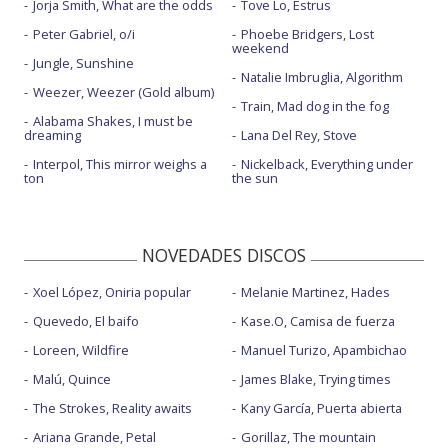
Jorja Smith, What are the odds
Tove Lo, Estrus
Peter Gabriel, o/i
Phoebe Bridgers, Lost
weekend
Jungle, Sunshine
Natalie Imbruglia, Algorithm
Weezer, Weezer (Gold album)
Train, Mad dog in the fog
Alabama Shakes, I must be
dreaming
Lana Del Rey, Stove
Interpol, This mirror weighs a
Nickelback, Everything under
ton
the sun
NOVEDADES DISCOS
Xoel López, Oniria popular
Melanie Martinez, Hades
Quevedo, El baifo
Kase.O, Camisa de fuerza
Loreen, Wildfire
Manuel Turizo, Apambichao
Malú, Quince
James Blake, Trying times
The Strokes, Reality awaits
Kany García, Puerta abierta
Ariana Grande, Petal
Gorillaz, The mountain