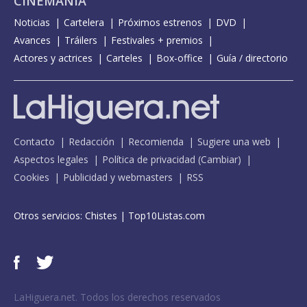
CINEMANÍA
Noticias
Cartelera
Próximos estrenos
DVD
Avances
Tráilers
Festivales + premios
Actores y actrices
Carteles
Box-office
Guía / directorio
Contacto
Redacción
Recomienda
Sugiere una web
Aspectos legales
Política de privacidad
(
Cambiar
)
Cookies
Publicidad y webmasters
RSS
Otros servicios:
Chistes
|
Top10Listas.com
LaHiguera.net. Todos los derechos reservados