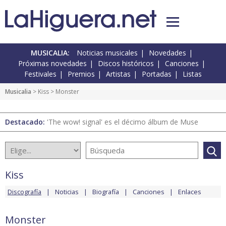
MUSICALIA:
Noticias musicales
Novedades
Próximas novedades
Discos históricos
Canciones
Festivales
Premios
Artistas
Portadas
Listas
Musicalia
>
Kiss
> Monster
Destacado:
'The wow! signal' es el décimo álbum de Muse
Kiss
Discografía
Noticias
Biografía
Canciones
Enlaces
Monster