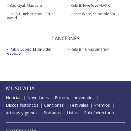
Bad Gyal, Más cara
Rels B: love love FLAKK
Holly Humberstone, Cruel
Jessie Ware, Superbloom
world
CANCIONES
Pablo López, El niño del
Rels B, Tu vas sin (fav)
espacio
MUSICALIA
Noticias
Novedades
Próximas novedades
Discos históricos
Canciones
Festivales
Premios
Artistas y grupos
Portadas
Listas
Guía / directorio