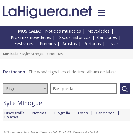
MUSICALIA:
Noticias musicales
Novedades
Próximas novedades
Discos históricos
Canciones
Festivales
Premios
Artistas
Portadas
Listas
Musicalia
>
Kylie Minogue
> Noticias
Destacado:
'The wow! signal' es el décimo álbum de Muse
Kylie Minogue
Discografía
Noticias
Biografía
Fotos
Canciones
Enlaces
181 resultados. Resultados del 31 al 40. Página 4 de 19