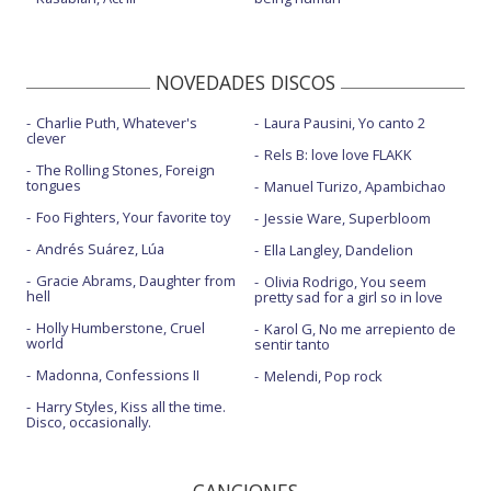
NOVEDADES DISCOS
Charlie Puth, Whatever's
Laura Pausini, Yo canto 2
clever
Rels B: love love FLAKK
The Rolling Stones, Foreign
tongues
Manuel Turizo, Apambichao
Foo Fighters, Your favorite toy
Jessie Ware, Superbloom
Andrés Suárez, Lúa
Ella Langley, Dandelion
Gracie Abrams, Daughter from
Olivia Rodrigo, You seem
hell
pretty sad for a girl so in love
Holly Humberstone, Cruel
Karol G, No me arrepiento de
world
sentir tanto
Madonna, Confessions II
Melendi, Pop rock
Harry Styles, Kiss all the time.
Disco, occasionally.
CANCIONES