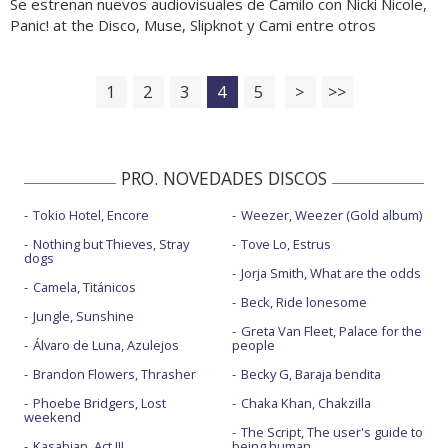
Se estrenan nuevos audiovisuales de Camilo con Nicki Nicole,
Panic! at the Disco, Muse, Slipknot y Cami entre otros
1
2
3
4
5
>
>>
PRO. NOVEDADES DISCOS
Tokio Hotel, Encore
Weezer, Weezer (Gold album)
Nothing but Thieves, Stray
Tove Lo, Estrus
dogs
Jorja Smith, What are the odds
Camela, Titánicos
Beck, Ride lonesome
Jungle, Sunshine
Greta Van Fleet, Palace for the
Álvaro de Luna, Azulejos
people
Brandon Flowers, Thrasher
Becky G, Baraja bendita
Phoebe Bridgers, Lost
Chaka Khan, Chakzilla
weekend
The Script, The user's guide to
Kasabian, Act III
being human