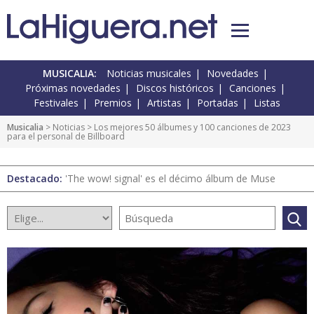
MUSICALIA:
Noticias musicales
Novedades
Próximas novedades
Discos históricos
Canciones
Festivales
Premios
Artistas
Portadas
Listas
Musicalia
>
Noticias
> Los mejores 50 álbumes y 100 canciones de 2023
para el personal de Billboard
Destacado:
'The wow! signal' es el décimo álbum de Muse