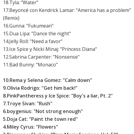
18.Tyla: "Water"
17.Beyoncé con Kendrick Lamar: "America has a problem"
(Remix)
16.Gunna: "Fukumean"
15.
Dua Lipa: "Dance the night"
14.Jelly Roll: "Need a favor"
13.Ice Spice y Nicki Minaj: "Princess Diana"
12.
Sabrina Carpenter: "Nonsense"
11.
Bad Bunny: "Monaco"
10.
Rema y Selena Gomez: "Calm down"
9.
Olivia Rodrigo: "Get him back!"
8.PinkPantheress y Ice Spice: "Boy's a liar, Pt. 2"
7.
Troye Sivan: "Rush"
6.
boygenius: "Not strong enough"
5.
Doja Cat: "Paint the town red"
4.
Miley Cyrus: "Flowers"