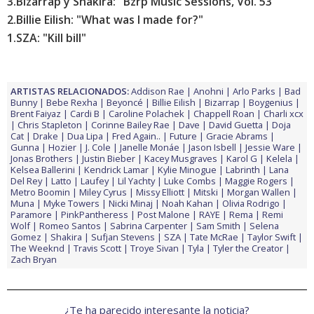
3.
Bizarrap y Shakira: "Bzrp Music Sessions, Vol. 53"
2.
Billie Eilish: "What was I made for?"
1.
SZA: "Kill bill"
ARTISTAS RELACIONADOS:
Addison Rae
Anohni
Arlo Parks
Bad
Bunny
Bebe Rexha
Beyoncé
Billie Eilish
Bizarrap
Boygenius
Brent Faiyaz
Cardi B
Caroline Polachek
Chappell Roan
Charli xcx
Chris Stapleton
Corinne Bailey Rae
Dave
David Guetta
Doja
Cat
Drake
Dua Lipa
Fred Again..
Future
Gracie Abrams
Gunna
Hozier
J. Cole
Janelle Monáe
Jason Isbell
Jessie Ware
Jonas Brothers
Justin Bieber
Kacey Musgraves
Karol G
Kelela
Kelsea Ballerini
Kendrick Lamar
Kylie Minogue
Labrinth
Lana
Del Rey
Latto
Laufey
Lil Yachty
Luke Combs
Maggie Rogers
Metro Boomin
Miley Cyrus
Missy Elliott
Mitski
Morgan Wallen
Muna
Myke Towers
Nicki Minaj
Noah Kahan
Olivia Rodrigo
Paramore
PinkPantheress
Post Malone
RAYE
Rema
Remi
Wolf
Romeo Santos
Sabrina Carpenter
Sam Smith
Selena
Gomez
Shakira
Sufjan Stevens
SZA
Tate McRae
Taylor Swift
The Weeknd
Travis Scott
Troye Sivan
Tyla
Tyler the Creator
Zach Bryan
¿Te ha parecido interesante la noticia?