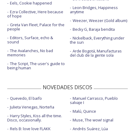
Eels, Cookie happened
Leon Bridges, Happiness
Ezra Collective, Here because
anytime
of hope
Weezer, Weezer (Gold album)
Greta Van Fleet, Palace for the
people
Becky G, Baraja bendita
Editors, Surface, echo &
Nickelback, Everything under
sound
the sun
The Avalanches, No bad
Arde Bogotá, Manufacturas
memories
del club de la gente sola
The Script, The user's guide to
being human
NOVEDADES DISCOS
Quevedo, El baifo
Manuel Carrasco, Pueblo
salvaje I
Julieta Venegas, Norteña
Malú, Quince
Harry Styles, Kiss all the time.
Disco, occasionally.
Muse, The wow! signal
Rels B: love love FLAKK
Andrés Suárez, Lúa