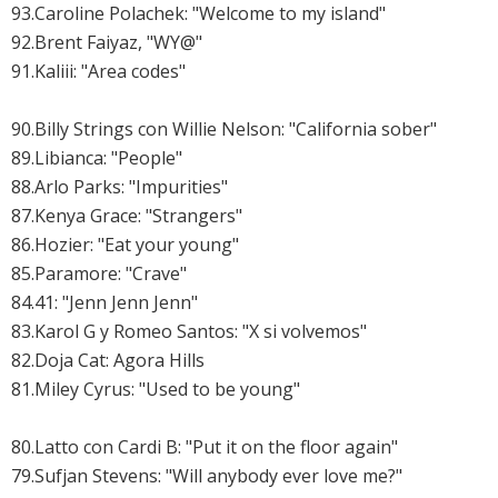
93.
Caroline Polachek: "Welcome to my island"
92.Brent Faiyaz, "WY@"
91.Kaliii: "Area codes"
90.Billy Strings con Willie Nelson: "California sober"
89.Libianca: "People"
88.
Arlo Parks: "Impurities"
87.Kenya Grace: "Strangers"
86.
Hozier: "Eat your young"
85.Paramore: "Crave"
84.41: "Jenn Jenn Jenn"
83.
Karol G y Romeo Santos: "X si volvemos"
82.
Doja Cat: Agora Hills
81.
Miley Cyrus: "Used to be young"
80.Latto con Cardi B: "Put it on the floor again"
79.
Sufjan Stevens: "Will anybody ever love me?"