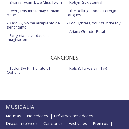
Shania Twain, Little Miss Twain
Robyn, Sexistential
RAYE, This music may contain
The Rolling Stones, Foreign
hope.
tongues
Karol G, No me arrepiento de
Foo Fighters, Your favorite toy
sentir tanto
Ariana Grande, Petal
Fangoria, La verdad o la
imaginación
CANCIONES
Taylor Swift, The fate of
Rels B, Tu vas sin (fav)
Ophelia
MUSICALIA
Noticias
Novedades
Próximas novedades
Discos históricos
Canciones
Festivales
Premios