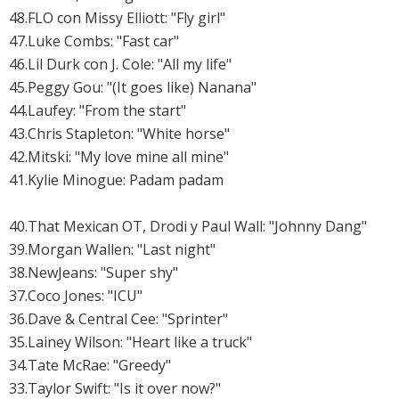
48.FLO con Missy Elliott: "Fly girl"
47.Luke Combs: "Fast car"
46.Lil Durk con J. Cole: "All my life"
45.Peggy Gou: "(It goes like) Nanana"
44.Laufey: "From the start"
43.
Chris Stapleton: "White horse"
42.
Mitski: "My love mine all mine"
41.
Kylie Minogue: Padam padam
40.That Mexican OT, Drodi y Paul Wall: "Johnny Dang"
39.
Morgan Wallen: "Last night"
38.NewJeans: "Super shy"
37.Coco Jones: "ICU"
36.Dave & Central Cee: "Sprinter"
35.Lainey Wilson: "Heart like a truck"
34.
Tate McRae: "Greedy"
33.
Taylor Swift: "Is it over now?"