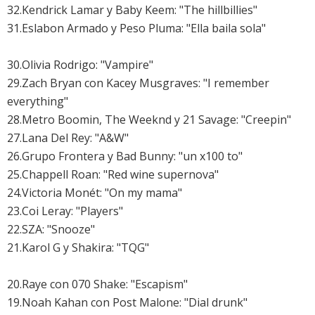
32.Kendrick Lamar y Baby Keem: "The hillbillies"
31.Eslabon Armado y Peso Pluma: "Ella baila sola"
30.
Olivia Rodrigo: "Vampire"
29.Zach Bryan con Kacey Musgraves: "I remember
everything"
28.
Metro Boomin, The Weeknd y 21 Savage: "Creepin"
27.
Lana Del Rey: "A&W"
26.Grupo Frontera y Bad Bunny: "un x100 to"
25.Chappell Roan: "Red wine supernova"
24.Victoria Monét: "On my mama"
23.Coi Leray: "Players"
22.
SZA: "Snooze"
21.
Karol G y Shakira: "TQG"
20.
Raye con 070 Shake: "Escapism"
19.Noah Kahan con Post Malone: "Dial drunk"