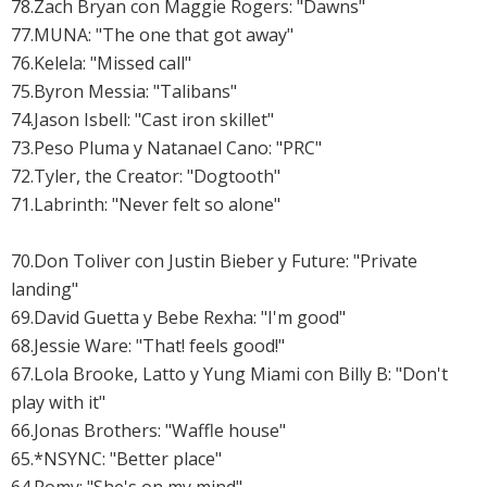
78.Zach Bryan con Maggie Rogers: "Dawns"
77.MUNA: "The one that got away"
76.Kelela: "Missed call"
75.Byron Messia: "Talibans"
74.Jason Isbell: "Cast iron skillet"
73.Peso Pluma y Natanael Cano: "PRC"
72.
Tyler, the Creator: "Dogtooth"
71.Labrinth: "Never felt so alone"
70.Don Toliver con Justin Bieber y Future: "Private
landing"
69.
David Guetta y Bebe Rexha: "I'm good"
68.Jessie Ware: "That! feels good!"
67.Lola Brooke, Latto y Yung Miami con Billy B: "Don't
play with it"
66.
Jonas Brothers: "Waffle house"
65.*NSYNC: "Better place"