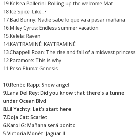
19.
Kelsea Ballerini: Rolling up the welcome Mat
18.Ice Spice: Like...?
17.
Bad Bunny: Nadie sabe lo que va a pasar mañana
16.
Miley Cyrus: Endless summer vacation
15.
Kelela: Raven
14.KAYTRAMINÉ: KAYTRAMINÉ
13.Chappell Roan: The rise and fall of a midwest princess
12.
Paramore: This is why
11.Peso Pluma: Genesis
10.Renée Rapp: Snow angel
9.
Lana Del Rey: Did you know that there's a tunnel
under Ocean Blvd
8.
Lil Yachty: Let's start here
7.
Doja Cat: Scarlet
6.
Karol G: Mañana será bonito
5.Victoria Monét: Jaguar II