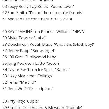
64.Romy: "She's on my mind"
63.Sexyy Red y Tay-Keith: "Pound town"
62.
Sam Smith: "I'm not here to make friends"
61.Addison Rae con Charli XCX: "2 die 4"
60.KAYTRAMINÉ con Pharrell Williams: "4EVA"
59.
Myke Towers: "LaLa"
58.Doechii con Kodak Black: "What it is (Block boy)"
57.Renée Rapp: "Snow angel"
56.100 Gecs: "Hollywood baby"
55.Jung Kook con Latto: "Seven"
54.
Taylor Swift con Ice Spice: "Karma"
53.Lizzy McAlpine: "Ceilings"
52.Tems: "Me & U"
51.Remi Wolf: "Prescription"
50.Fifty Fifty: "Cupid"
49.Skrillex, Fred Again.. & Blowdan: "Rumble"