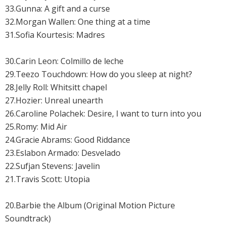
33.Gunna: A gift and a curse
32.
Morgan Wallen: One thing at a time
31.Sofia Kourtesis: Madres
30.Carin Leon: Colmillo de leche
29.Teezo Touchdown: How do you sleep at night?
28.Jelly Roll: Whitsitt chapel
27.
Hozier: Unreal unearth
26.
Caroline Polachek: Desire, I want to turn into you
25.
Romy: Mid Air
24.
Gracie Abrams: Good Riddance
23.Eslabon Armado: Desvelado
22.
Sufjan Stevens: Javelin
21.
Travis Scott: Utopia
20.
Barbie the Album (Original Motion Picture
Soundtrack)