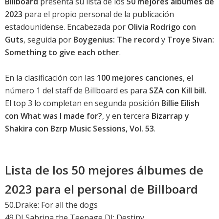
Billboard
presenta su lista de los
50 mejores álbumes de
2023
para el propio personal de la publicación
estadounidense. Encabezada por
Olivia Rodrigo con
Guts
, seguida por
Boygenius: The record
y
Troye Sivan:
Something to give each other
.
En la clasificación con las
100 mejores canciones
, el
número 1 del staff de Billboard es para
SZA con Kill bill
.
El top 3 lo completan en segunda posición
Billie Eilish
con What was I made for?
, y en tercera
Bizarrap y
Shakira con Bzrp Music Sessions, Vol. 53
.
Lista de los 50 mejores álbumes de
2023 para el personal de Billboard
50.
Drake: For all the dogs
49.DJ Sabrina the Teenage DJ: Destiny