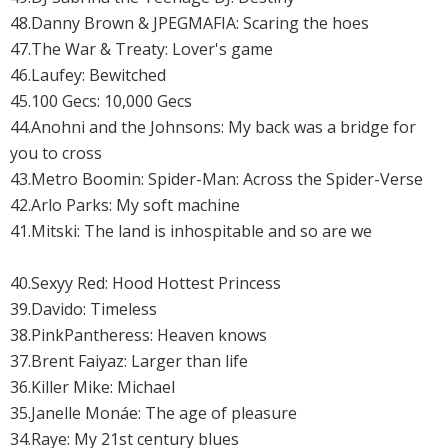
48.Danny Brown & JPEGMAFIA: Scaring the hoes
47.The War & Treaty: Lover's game
46.Laufey: Bewitched
45.100 Gecs: 10,000 Gecs
44.
Anohni and the Johnsons: My back was a bridge for
you to cross
43.
Metro Boomin: Spider-Man: Across the Spider-Verse
42.
Arlo Parks: My soft machine
41.
Mitski: The land is inhospitable and so are we
40.Sexyy Red: Hood Hottest Princess
39.Davido: Timeless
38.
PinkPantheress: Heaven knows
37.
Brent Faiyaz: Larger than life
36.Killer Mike: Michael
35.
Janelle Monáe: The age of pleasure
34.
Raye: My 21st century blues