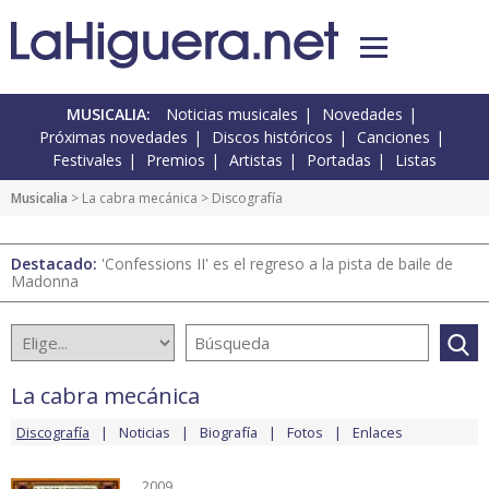
MUSICALIA:
Noticias musicales
Novedades
Próximas novedades
Discos históricos
Canciones
Festivales
Premios
Artistas
Portadas
Listas
Musicalia
>
La cabra mecánica
> Discografía
Destacado:
'Confessions II' es el regreso a la pista de baile de
Madonna
La cabra mecánica
Discografía
Noticias
Biografía
Fotos
Enlaces
2009