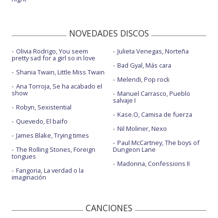
NOVEDADES DISCOS
Olivia Rodrigo, You seem
Julieta Venegas, Norteña
pretty sad for a girl so in love
Bad Gyal, Más cara
Shania Twain, Little Miss Twain
Melendi, Pop rock
Ana Torroja, Se ha acabado el
show
Manuel Carrasco, Pueblo
salvaje I
Robyn, Sexistential
Kase.O, Camisa de fuerza
Quevedo, El baifo
Nil Moliner, Nexo
James Blake, Trying times
Paul McCartney, The boys of
The Rolling Stones, Foreign
Dungeon Lane
tongues
Madonna, Confessions II
Fangoria, La verdad o la
imaginación
CANCIONES