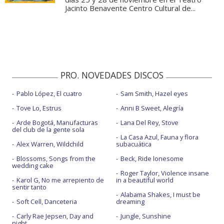
Jacinto Benavente Centro Cultural de...
PRO. NOVEDADES DISCOS
Pablo López, El cuatro
Sam Smith, Hazel eyes
Tove Lo, Estrus
Anni B Sweet, Alegría
Arde Bogotá, Manufacturas
Lana Del Rey, Stove
del club de la gente sola
La Casa Azul, Fauna y flora
Alex Warren, Wildchild
subacuática
Blossoms, Songs from the
Beck, Ride lonesome
wedding cake
Roger Taylor, Violence insane
Karol G, No me arrepiento de
in a beautiful world
sentir tanto
Alabama Shakes, I must be
Soft Cell, Danceteria
dreaming
Carly Rae Jepsen, Day and
Jungle, Sunshine
night