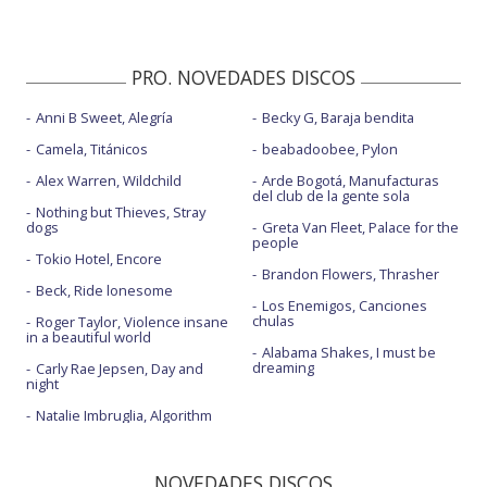
PRO. NOVEDADES DISCOS
Anni B Sweet, Alegría
Becky G, Baraja bendita
Camela, Titánicos
beabadoobee, Pylon
Alex Warren, Wildchild
Arde Bogotá, Manufacturas
del club de la gente sola
Nothing but Thieves, Stray
dogs
Greta Van Fleet, Palace for the
people
Tokio Hotel, Encore
Brandon Flowers, Thrasher
Beck, Ride lonesome
Los Enemigos, Canciones
chulas
Roger Taylor, Violence insane
in a beautiful world
Alabama Shakes, I must be
dreaming
Carly Rae Jepsen, Day and
night
Natalie Imbruglia, Algorithm
NOVEDADES DISCOS