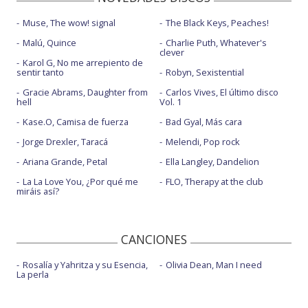
Muse, The wow! signal
The Black Keys, Peaches!
Malú, Quince
Charlie Puth, Whatever's
clever
Karol G, No me arrepiento de
sentir tanto
Robyn, Sexistential
Gracie Abrams, Daughter from
Carlos Vives, El último disco
hell
Vol. 1
Kase.O, Camisa de fuerza
Bad Gyal, Más cara
Jorge Drexler, Taracá
Melendi, Pop rock
Ariana Grande, Petal
Ella Langley, Dandelion
La La Love You, ¿Por qué me
FLO, Therapy at the club
miráis así?
CANCIONES
Rosalía y Yahritza y su Esencia,
Olivia Dean, Man I need
La perla