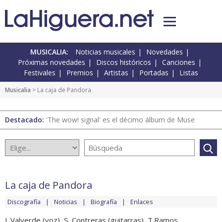
MUSICALIA:
Noticias musicales
Novedades
Próximas novedades
Discos históricos
Canciones
Festivales
Premios
Artistas
Portadas
Listas
Musicalia
> La caja de Pandora
Destacado:
'The wow! signal' es el décimo álbum de Muse
La caja de Pandora
Discografía
Noticias
Biografía
Enlaces
J. Valverde (voz), S. Contreras (guitarras), T.Ramos