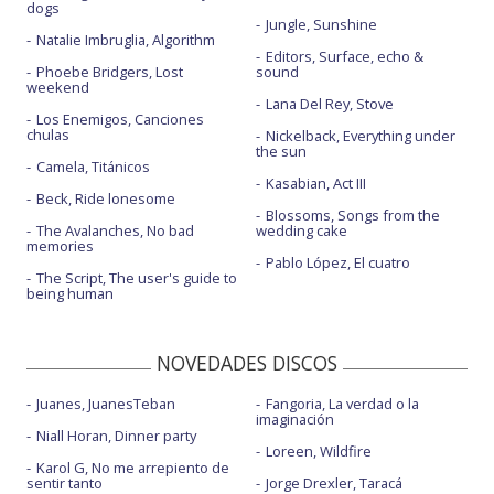
dogs
Jungle, Sunshine
Natalie Imbruglia, Algorithm
Editors, Surface, echo &
Phoebe Bridgers, Lost
sound
weekend
Lana Del Rey, Stove
Los Enemigos, Canciones
chulas
Nickelback, Everything under
the sun
Camela, Titánicos
Kasabian, Act III
Beck, Ride lonesome
Blossoms, Songs from the
The Avalanches, No bad
wedding cake
memories
Pablo López, El cuatro
The Script, The user's guide to
being human
NOVEDADES DISCOS
Juanes, JuanesTeban
Fangoria, La verdad o la
imaginación
Niall Horan, Dinner party
Loreen, Wildfire
Karol G, No me arrepiento de
sentir tanto
Jorge Drexler, Taracá