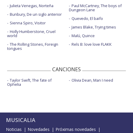
Julieta Venegas, Norteña
Paul McCartney, The boys of
Dungeon Lane
Bunbury, De un siglo anterior
Quevedo, El baifo
Sienna Spiro, Visitor
James Blake, Trying times
Holly Humberstone, Cruel
world
Malú, Quince
The Rolling Stones, Foreign
Rels B: love love FLAKK
tongues
CANCIONES
Taylor Swift, The fate of
Olivia Dean, Man I need
Ophelia
MUSICALIA
Noticias
Novedades
Próximas novedades