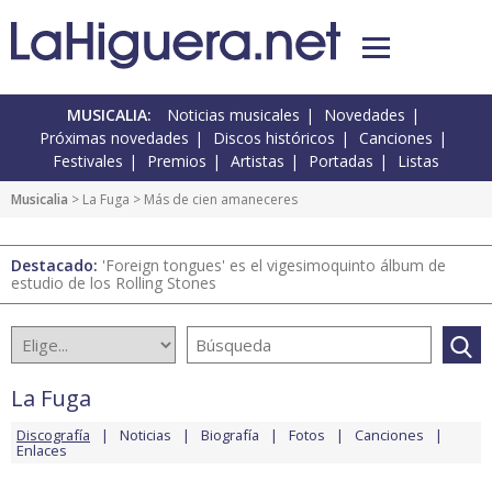
MUSICALIA:
Noticias musicales
Novedades
Próximas novedades
Discos históricos
Canciones
Festivales
Premios
Artistas
Portadas
Listas
Musicalia
>
La Fuga
> Más de cien amaneceres
Destacado:
'Foreign tongues' es el vigesimoquinto álbum de
estudio de los Rolling Stones
La Fuga
Discografía
Noticias
Biografía
Fotos
Canciones
Enlaces