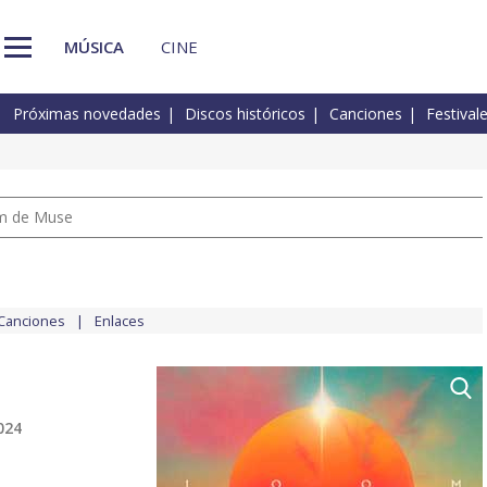
MÚSICA
CINE
Próximas novedades
Discos históricos
Canciones
Festival
um de Muse
Canciones
Enlaces
024