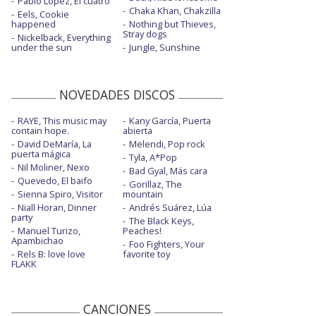
Pablo López, El cuatro
Chaka Khan, Chakzilla
Eels, Cookie
happened
Nothing but Thieves,
Stray dogs
Nickelback, Everything
under the sun
Jungle, Sunshine
NOVEDADES DISCOS
RAYE, This music may
Kany García, Puerta
contain hope.
abierta
David DeMaría, La
Melendi, Pop rock
puerta mágica
Tyla, A*Pop
Nil Moliner, Nexo
Bad Gyal, Más cara
Quevedo, El baifo
Gorillaz, The
Sienna Spiro, Visitor
mountain
Niall Horan, Dinner
Andrés Suárez, Lúa
party
The Black Keys,
Manuel Turizo,
Peaches!
Apambichao
Foo Fighters, Your
Rels B: love love
favorite toy
FLAKK
CANCIONES