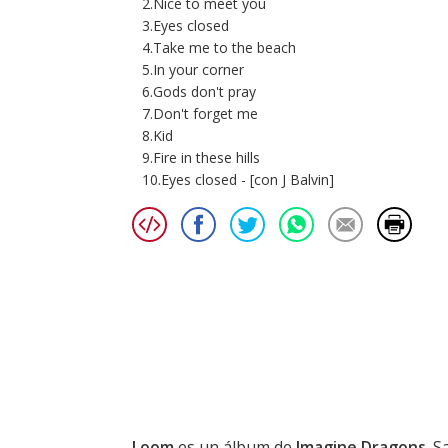
2.Nice to meet you
3.Eyes closed
4.Take me to the beach
5.In your corner
6.Gods don't pray
7.Don't forget me
8.Kid
9.Fire in these hills
10.Eyes closed - [con J Balvin]
Loom
es un álbum de
Imagine Dragons
. 