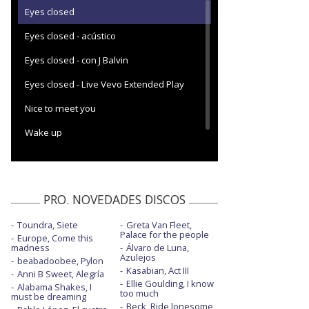
Eyes closed
Eyes closed - acústico
Eyes closed - con J Balvin
Eyes closed - Live Vevo Extended Play
Nice to meet you
Wake up
PRO. NOVEDADES DISCOS
Toundra, Siete
Greta Van Fleet,
Palace for the people
Europe, Come this
madness
Álvaro de Luna,
Azulejos
beabadoobee, Pylon
Kasabian, Act III
Anni B Sweet, Alegría
Ellie Goulding, I know
Alabama Shakes, I
too much
must be dreaming
Beck, Ride lonesome