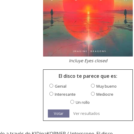
Incluye Eyes closed
El disco te parece que es:
Genial
Muy bueno
Interesante
Mediocre
Un rollo
Votar
Ver resultados
Sale a través de KIDinaKORNER / Interscope. El disco