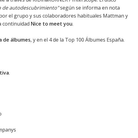
co de autodescubrimiento"
según se informa en nota
por el grupo y sus colaboradores habituales Mattman y
a continuidad
Nice to meet you
.
ca de álbumes
, y en el 4 de la Top 100 Álbumes España.
tiva
.
o
ompanys