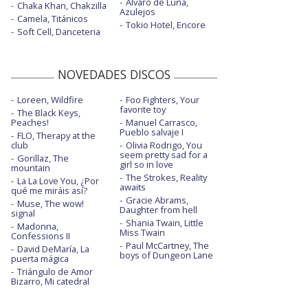
Álvaro de Luna,
Chaka Khan, Chakzilla
Azulejos
Camela, Titánicos
Tokio Hotel, Encore
Soft Cell, Danceteria
NOVEDADES DISCOS
Loreen, Wildfire
Foo Fighters, Your
favorite toy
The Black Keys,
Peaches!
Manuel Carrasco,
Pueblo salvaje I
FLO, Therapy at the
club
Olivia Rodrigo, You
seem pretty sad for a
Gorillaz, The
girl so in love
mountain
The Strokes, Reality
La La Love You, ¿Por
awaits
qué me miráis así?
Gracie Abrams,
Muse, The wow!
Daughter from hell
signal
Shania Twain, Little
Madonna,
Miss Twain
Confessions II
Paul McCartney, The
David DeMaría, La
boys of Dungeon Lane
puerta mágica
Triángulo de Amor
Bizarro, Mi catedral