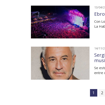
13/04/
Ebro
Con Lo
La Hab
14/11/
Serg
musi
Se est
entre 
1
2