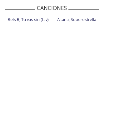
CANCIONES
Rels B, Tu vas sin (fav)
Aitana, Superestrella