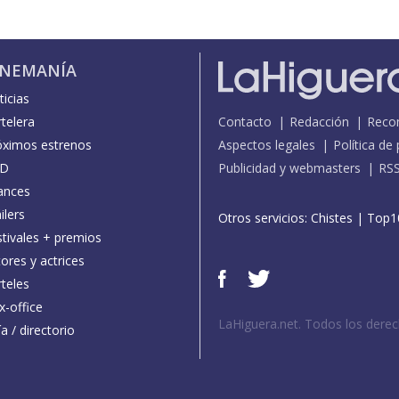
INEMANÍA
icias
telera
Contacto
Redacción
Reco
óximos estrenos
Aspectos legales
Política de
D
Publicidad y webmasters
RS
ances
ilers
Otros servicios:
Chistes
|
Top1
stivales + premios
ores y actrices
teles
x-office
LaHiguera.net. Todos los dere
a / directorio