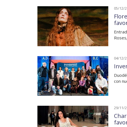
05/12/
Flor
favo
Entrad
Roses,
04/12/
Inver
Duodéc
con nu
29/11/
Char
favo