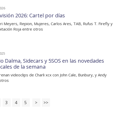
2026
visión 2026: Cartel por días
ri Meyers, Repion, Mujeres, Carlos Ares, TAB, Rufus T. Firefly y
itación Roja entre otros
2025
io Dalma, Sidecars y 5SOS en las novedades
cales de la semana
renan videoclips de Charli xcx con John Cale, Bunbury, y Andy
otros
3
4
5
>
>>