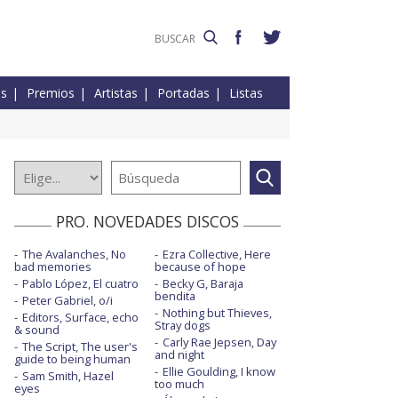
es
Premios
Artistas
Portadas
Listas
PRO. NOVEDADES DISCOS
The Avalanches, No
Ezra Collective, Here
bad memories
because of hope
Pablo López, El cuatro
Becky G, Baraja
bendita
Peter Gabriel, o/i
Nothing but Thieves,
Editors, Surface, echo
Stray dogs
& sound
Carly Rae Jepsen, Day
The Script, The user's
and night
guide to being human
Ellie Goulding, I know
Sam Smith, Hazel
too much
eyes