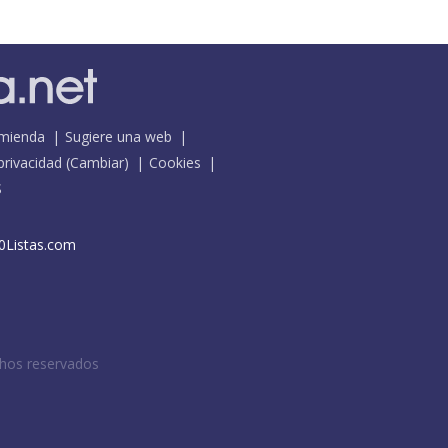
mienda
Sugiere una web
 privacidad
(
Cambiar
)
Cookies
S
0Listas.com
chos reservados