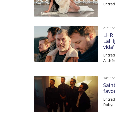
Entrad
21/11/
LHR 
LaHi
vida'
Entrad
André
14/11/
Sain
favo
Entrad
Robyn 