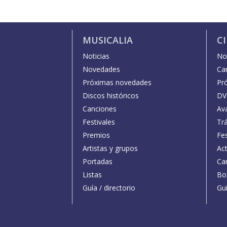
MUSICALIA
C
Noticias
Not
Novedades
Car
Próximas novedades
Pr
Discos históricos
DV
Canciones
Av
Festivales
Trá
Premios
Fe
Artistas y grupos
Act
Portadas
Car
Listas
Bo
Guía / directorio
Guí