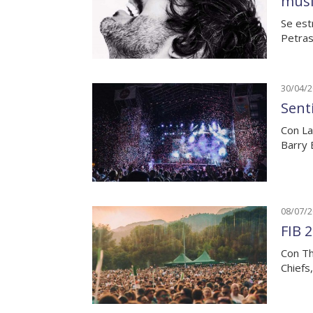
musi
Se est
Petras
30/04/
Sent
Con La
Barry 
08/07/
FIB 2
Con Th
Chiefs