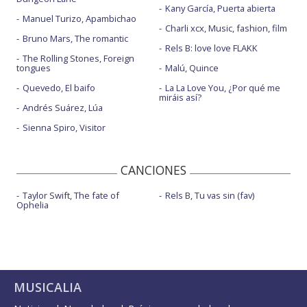
Kany García, Puerta abierta
Manuel Turizo, Apambichao
Charli xcx, Music, fashion, film
Bruno Mars, The romantic
Rels B: love love FLAKK
The Rolling Stones, Foreign
tongues
Malú, Quince
Quevedo, El baifo
La La Love You, ¿Por qué me
miráis así?
Andrés Suárez, Lúa
Sienna Spiro, Visitor
CANCIONES
Taylor Swift, The fate of
Rels B, Tu vas sin (fav)
Ophelia
MUSICALIA