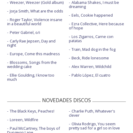
Weezer, Weezer (Gold album)
Alabama Shakes, I must be
dreaming
Jorja Smith, What are the odds
Eels, Cookie happened
Roger Taylor, Violence insane
in a beautiful world
Ezra Collective, Here because
of hope
Peter Gabriel, o/i
Los Zigarros, Carne con
patatas
Carly Rae Jepsen, Day and
night
Train, Mad dog in the fog
Europe, Come this madness
Beck, Ride lonesome
Blossoms, Songs from the
wedding cake
Alex Warren, Wildchild
Ellie Goulding, I know too
Pablo López, El cuatro
much
NOVEDADES DISCOS
The Black Keys, Peaches!
Charlie Puth, Whatever's
clever
Loreen, Wildfire
Olivia Rodrigo, You seem
pretty sad for a girl so in love
Paul McCartney, The boys of
Dungeon Lane