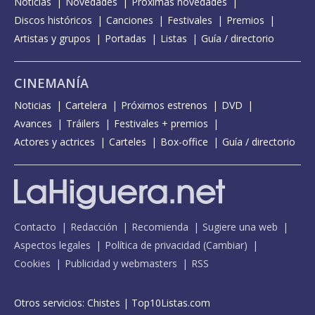
Noticias
Novedades
Próximas novedades
Discos históricos
Canciones
Festivales
Premios
Artistas y grupos
Portadas
Listas
Guía / directorio
CINEMANÍA
Noticias
Cartelera
Próximos estrenos
DVD
Avances
Tráilers
Festivales + premios
Actores y actrices
Carteles
Box-office
Guía / directorio
Contacto
Redacción
Recomienda
Sugiere una web
Aspectos legales
Política de privacidad
(
Cambiar
)
Cookies
Publicidad y webmasters
RSS
Otros servicios:
Chistes
|
Top10Listas.com