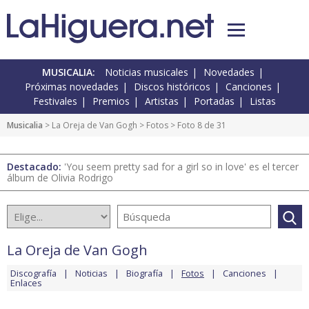
MUSICALIA:
Noticias musicales
Novedades
Próximas novedades
Discos históricos
Canciones
Festivales
Premios
Artistas
Portadas
Listas
Musicalia
>
La Oreja de Van Gogh
>
Fotos
> Foto 8 de 31
Destacado:
'You seem pretty sad for a girl so in love' es el tercer
álbum de Olivia Rodrigo
La Oreja de Van Gogh
Discografía
Noticias
Biografía
Fotos
Canciones
Enlaces