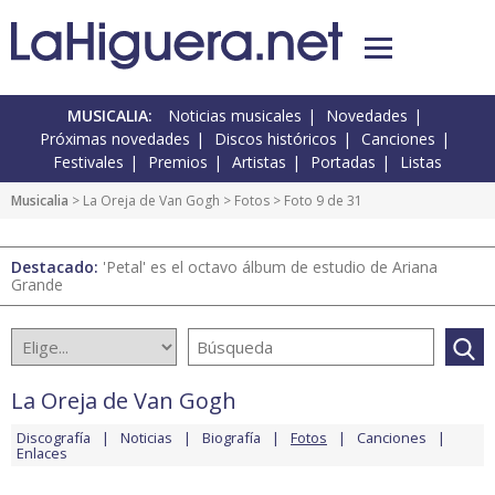
MUSICALIA:
Noticias musicales
Novedades
Próximas novedades
Discos históricos
Canciones
Festivales
Premios
Artistas
Portadas
Listas
Musicalia
>
La Oreja de Van Gogh
>
Fotos
> Foto 9 de 31
Destacado:
'Petal' es el octavo álbum de estudio de Ariana
Grande
La Oreja de Van Gogh
Discografía
Noticias
Biografía
Fotos
Canciones
Enlaces