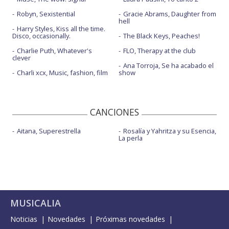
Robyn, Sexistential
Gracie Abrams, Daughter from
hell
Harry Styles, Kiss all the time.
Disco, occasionally.
The Black Keys, Peaches!
Charlie Puth, Whatever's
FLO, Therapy at the club
clever
Ana Torroja, Se ha acabado el
Charli xcx, Music, fashion, film
show
CANCIONES
Aitana, Superestrella
Rosalía y Yahritza y su Esencia,
La perla
MUSICALIA
Noticias
Novedades
Próximas novedades