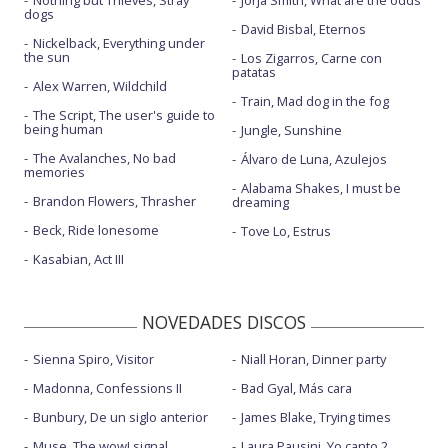
dogs
David Bisbal, Eternos
Nickelback, Everything under
the sun
Los Zigarros, Carne con
patatas
Alex Warren, Wildchild
Train, Mad dog in the fog
The Script, The user's guide to
being human
Jungle, Sunshine
The Avalanches, No bad
Álvaro de Luna, Azulejos
memories
Alabama Shakes, I must be
Brandon Flowers, Thrasher
dreaming
Beck, Ride lonesome
Tove Lo, Estrus
Kasabian, Act III
NOVEDADES DISCOS
Sienna Spiro, Visitor
Niall Horan, Dinner party
Madonna, Confessions II
Bad Gyal, Más cara
Bunbury, De un siglo anterior
James Blake, Trying times
Muse, The wow! signal
Laura Pausini, Yo canto 2