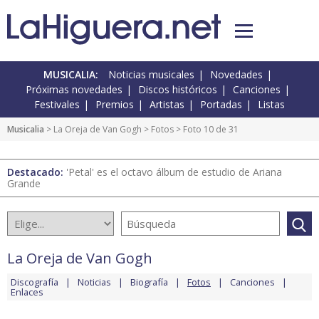
MUSICALIA:
Noticias musicales
Novedades
Próximas novedades
Discos históricos
Canciones
Festivales
Premios
Artistas
Portadas
Listas
Musicalia
>
La Oreja de Van Gogh
>
Fotos
> Foto 10 de 31
Destacado:
'Petal' es el octavo álbum de estudio de Ariana
Grande
La Oreja de Van Gogh
Discografía
Noticias
Biografía
Fotos
Canciones
Enlaces