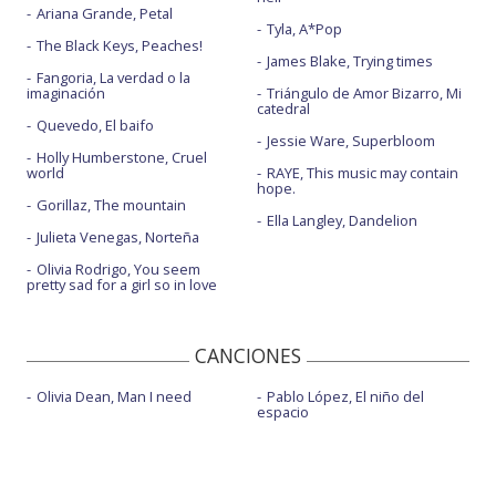
Ariana Grande, Petal
Tyla, A*Pop
The Black Keys, Peaches!
James Blake, Trying times
Fangoria, La verdad o la
imaginación
Triángulo de Amor Bizarro, Mi
catedral
Quevedo, El baifo
Jessie Ware, Superbloom
Holly Humberstone, Cruel
world
RAYE, This music may contain
hope.
Gorillaz, The mountain
Ella Langley, Dandelion
Julieta Venegas, Norteña
Olivia Rodrigo, You seem
pretty sad for a girl so in love
CANCIONES
Olivia Dean, Man I need
Pablo López, El niño del
espacio