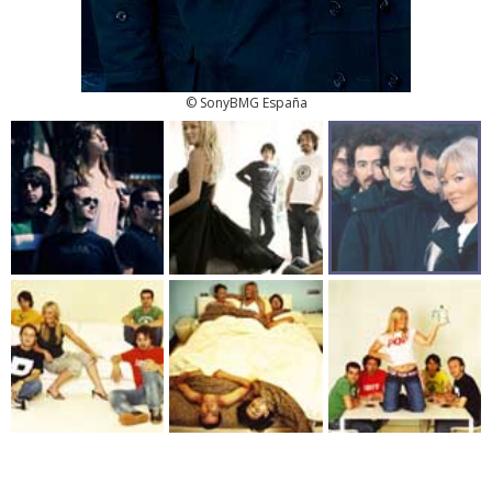
© SonyBMG España