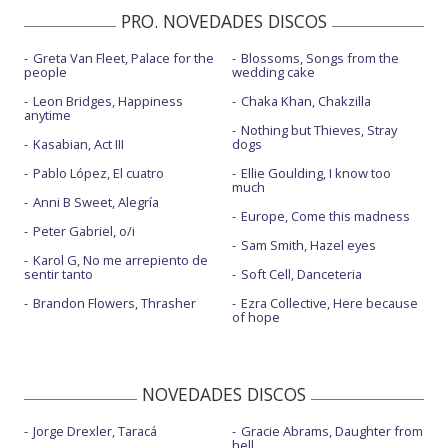
PRO. NOVEDADES DISCOS
Greta Van Fleet, Palace for the
Blossoms, Songs from the
people
wedding cake
Leon Bridges, Happiness
Chaka Khan, Chakzilla
anytime
Nothing but Thieves, Stray
Kasabian, Act III
dogs
Pablo López, El cuatro
Ellie Goulding, I know too
much
Anni B Sweet, Alegría
Europe, Come this madness
Peter Gabriel, o/i
Sam Smith, Hazel eyes
Karol G, No me arrepiento de
sentir tanto
Soft Cell, Danceteria
Brandon Flowers, Thrasher
Ezra Collective, Here because
of hope
NOVEDADES DISCOS
Jorge Drexler, Taracá
Gracie Abrams, Daughter from
hell