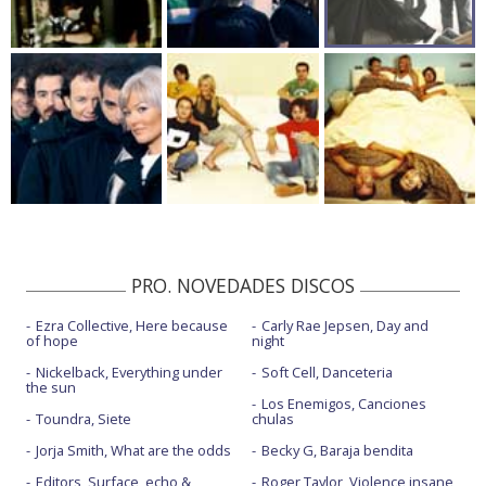
PRO. NOVEDADES DISCOS
Ezra Collective, Here because
Carly Rae Jepsen, Day and
of hope
night
Nickelback, Everything under
Soft Cell, Danceteria
the sun
Los Enemigos, Canciones
Toundra, Siete
chulas
Jorja Smith, What are the odds
Becky G, Baraja bendita
Editors, Surface, echo &
Roger Taylor, Violence insane