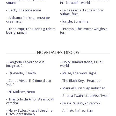
sound
in a beautiful world
Beck, Ride lonesome
La Casa Azul, Fauna y flora
subacuática
Alabama Shakes, I must be
dreaming
Jungle, Sunshine
The Script, The user's guide to
Interpol, This mirror weighs a
being human
ton
NOVEDADES DISCOS
Fangoria, La verdad o la
Holly Humberstone, Cruel
imaginación
world
Quevedo, El baifo
Muse, The wow! signal
Carlos Vives, El último disco
The Black Keys, Peaches!
Vol. 1
Manuel Turizo, Apambichao
Nil Moliner, Nexo
Shania Twain, Little Miss Twain
Triángulo de Amor Bizarro, Mi
catedral
Laura Pausini, Yo canto 2
Harry Styles, Kiss all the time.
Andrés Suárez, Lúa
Disco, occasionally.