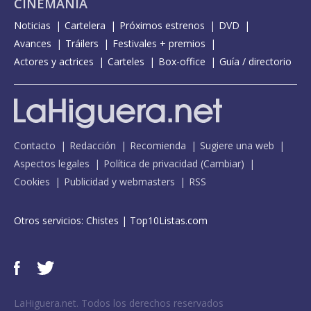
CINEMANÍA
Noticias
Cartelera
Próximos estrenos
DVD
Avances
Tráilers
Festivales + premios
Actores y actrices
Carteles
Box-office
Guía / directorio
Contacto
Redacción
Recomienda
Sugiere una web
Aspectos legales
Política de privacidad
(
Cambiar
)
Cookies
Publicidad y webmasters
RSS
Otros servicios:
Chistes
|
Top10Listas.com
LaHiguera.net. Todos los derechos reservados