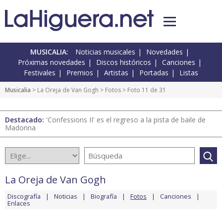
MUSICALIA:
Noticias musicales
Novedades
Próximas novedades
Discos históricos
Canciones
Festivales
Premios
Artistas
Portadas
Listas
Musicalia
>
La Oreja de Van Gogh
>
Fotos
> Foto 11 de 31
Destacado:
'Confessions II' es el regreso a la pista de baile de
Madonna
La Oreja de Van Gogh
Discografía
Noticias
Biografía
Fotos
Canciones
Enlaces