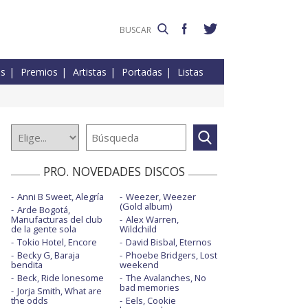
es
Premios
Artistas
Portadas
Listas
PRO. NOVEDADES DISCOS
Anni B Sweet, Alegría
Weezer, Weezer
(Gold album)
Arde Bogotá,
Manufacturas del club
Alex Warren,
de la gente sola
Wildchild
Tokio Hotel, Encore
David Bisbal, Eternos
Becky G, Baraja
Phoebe Bridgers, Lost
bendita
weekend
Beck, Ride lonesome
The Avalanches, No
bad memories
Jorja Smith, What are
the odds
Eels, Cookie