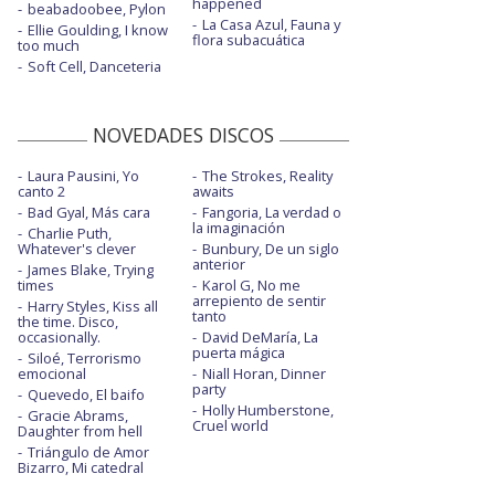
happened
beabadoobee, Pylon
La Casa Azul, Fauna y
Ellie Goulding, I know
flora subacuática
too much
Soft Cell, Danceteria
NOVEDADES DISCOS
Laura Pausini, Yo
The Strokes, Reality
canto 2
awaits
Bad Gyal, Más cara
Fangoria, La verdad o
la imaginación
Charlie Puth,
Whatever's clever
Bunbury, De un siglo
anterior
James Blake, Trying
times
Karol G, No me
arrepiento de sentir
Harry Styles, Kiss all
tanto
the time. Disco,
occasionally.
David DeMaría, La
puerta mágica
Siloé, Terrorismo
emocional
Niall Horan, Dinner
party
Quevedo, El baifo
Holly Humberstone,
Gracie Abrams,
Cruel world
Daughter from hell
Triángulo de Amor
Bizarro, Mi catedral