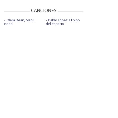
CANCIONES
Olivia Dean, Man I
Pablo López, El niño
need
del espacio