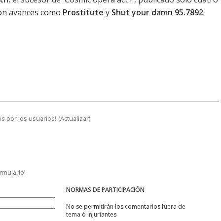
 con avances como
Prostitute
y
Shut your damn 95.7892
.
s por los usuarios!
(
Actualizar
)
ormulario!
NORMAS DE PARTICIPACIÓN
No se permitirán los comentarios fuera de
tema ó injuriantes