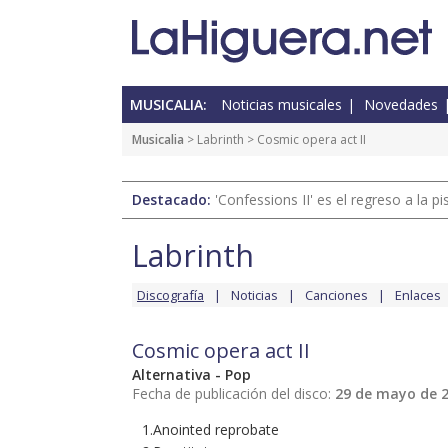
MUSICALIA:
Noticias musicales
Novedades
Musicalia
>
Labrinth
> Cosmic opera act II
Destacado:
'Confessions II' es el regreso a la 
Labrinth
Discografía
Noticias
Canciones
Enlaces
Cosmic opera act II
Alternativa - Pop
Fecha de publicación del disco:
29 de mayo de 
1.Anointed reprobate