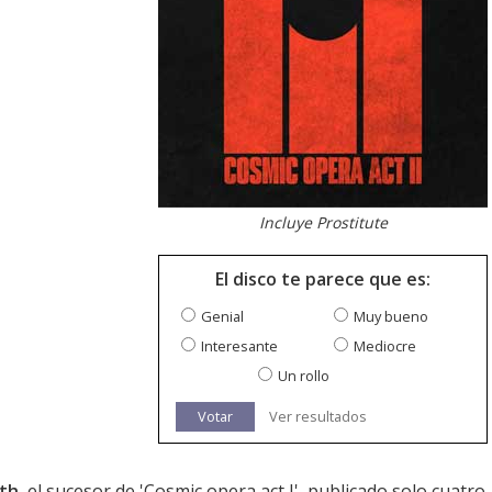
Incluye Prostitute
El disco te parece que es:
Genial
Muy bueno
Interesante
Mediocre
Un rollo
Votar
Ver resultados
nth
, el sucesor de '
Cosmic opera act I
', publicado solo cuatro