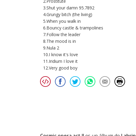
2.Prostitute
3.Shut your damn 95.7892
4.Grungy bitch (the living)
5.When you walk in
6.Bouncy castle & trampolines
7.Follow the leader
8.The mood is in
9.Nula 2
10.I know it's love
11.Iridium I love it
12.Very good boy
Cosmic opera act II
es un álbum de
Labri