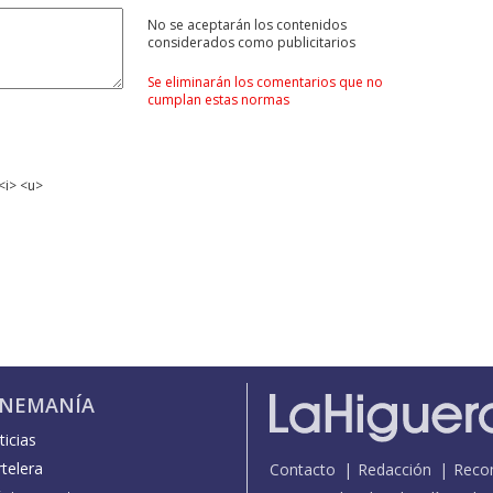
No se aceptarán los contenidos
considerados como publicitarios
Se eliminarán los comentarios que no
cumplan estas normas
<i> <u>
INEMANÍA
icias
telera
Contacto
Redacción
Reco