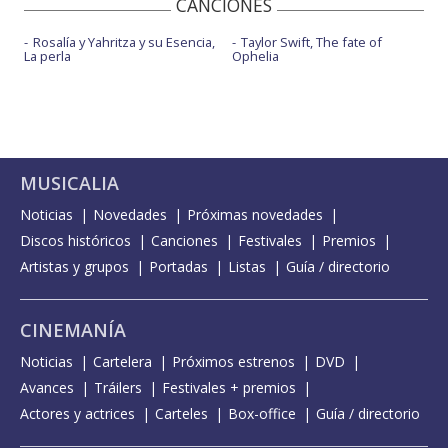
CANCIONES
Rosalía y Yahritza y su Esencia,
Taylor Swift, The fate of
La perla
Ophelia
MUSICALIA
Noticias
Novedades
Próximas novedades
Discos históricos
Canciones
Festivales
Premios
Artistas y grupos
Portadas
Listas
Guía / directorio
CINEMANÍA
Noticias
Cartelera
Próximos estrenos
DVD
Avances
Tráilers
Festivales + premios
Actores y actrices
Carteles
Box-office
Guía / directorio