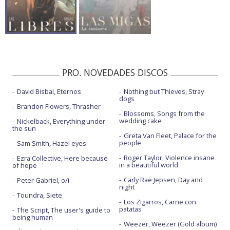
PRO. NOVEDADES DISCOS
David Bisbal, Eternos
Nothing but Thieves, Stray
dogs
Brandon Flowers, Thrasher
Blossoms, Songs from the
wedding cake
Nickelback, Everything under
the sun
Greta Van Fleet, Palace for the
people
Sam Smith, Hazel eyes
Roger Taylor, Violence insane
Ezra Collective, Here because
in a beautiful world
of hope
Carly Rae Jepsen, Day and
Peter Gabriel, o/i
night
Toundra, Siete
Los Zigarros, Carne con
patatas
The Script, The user's guide to
being human
Weezer, Weezer (Gold album)