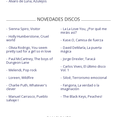
Álvaro de Luna, Azulejos
NOVEDADES DISCOS
Sienna Spiro, Visitor
La La Love You, ¿Por qué me
miráis así?
Holly Humberstone, Cruel
world
Kase.O, Camisa de fuerza
Olivia Rodrigo, You seem
David DeMaría, La puerta
pretty sad for a girl so in love
mágica
Paul McCartney, The boys of
Jorge Drexler, Taracá
Dungeon Lane
Carlos Vives, El último disco
Melendi, Pop rock
Vol. 1
Loreen, Wildfire
Siloé, Terrorismo emocional
Charlie Puth, Whatever's
Fangoria, La verdad o la
clever
imaginación
Manuel Carrasco, Pueblo
The Black Keys, Peaches!
salvaje I