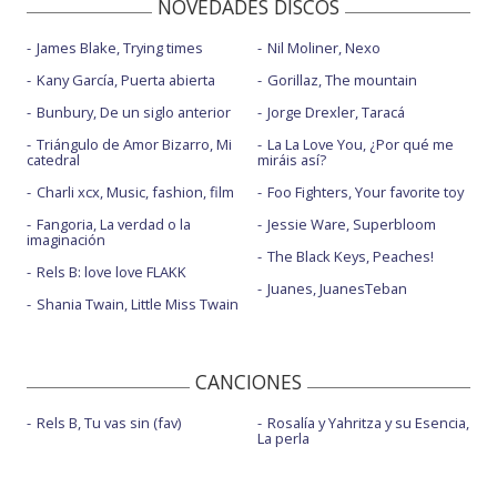
NOVEDADES DISCOS
James Blake, Trying times
Nil Moliner, Nexo
Kany García, Puerta abierta
Gorillaz, The mountain
Bunbury, De un siglo anterior
Jorge Drexler, Taracá
Triángulo de Amor Bizarro, Mi
La La Love You, ¿Por qué me
catedral
miráis así?
Charli xcx, Music, fashion, film
Foo Fighters, Your favorite toy
Fangoria, La verdad o la
Jessie Ware, Superbloom
imaginación
The Black Keys, Peaches!
Rels B: love love FLAKK
Juanes, JuanesTeban
Shania Twain, Little Miss Twain
CANCIONES
Rels B, Tu vas sin (fav)
Rosalía y Yahritza y su Esencia,
La perla