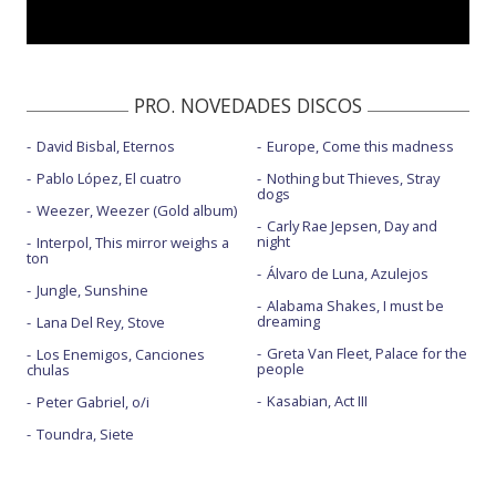
La cantaora - con María Peláe
Ojitos verdes
Tú, solo tú
PRO. NOVEDADES DISCOS
David Bisbal, Eternos
Europe, Come this madness
Pablo López, El cuatro
Nothing but Thieves, Stray
dogs
Weezer, Weezer (Gold album)
Carly Rae Jepsen, Day and
night
Interpol, This mirror weighs a
ton
Álvaro de Luna, Azulejos
Jungle, Sunshine
Alabama Shakes, I must be
dreaming
Lana Del Rey, Stove
Greta Van Fleet, Palace for the
Los Enemigos, Canciones
people
chulas
Kasabian, Act III
Peter Gabriel, o/i
Toundra, Siete