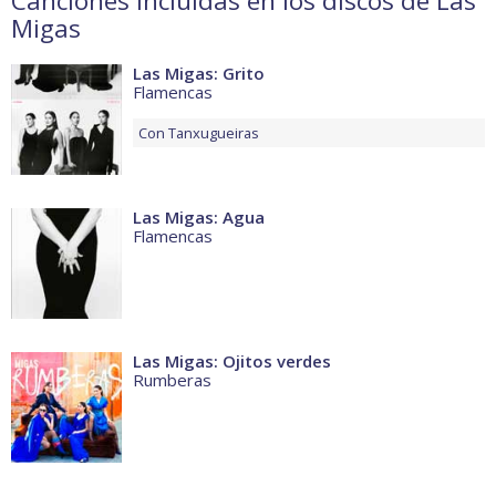
Canciones incluidas en los discos de Las
Migas
Las Migas: Grito
Flamencas
Con
Tanxugueiras
Las Migas: Agua
Flamencas
Las Migas: Ojitos verdes
Rumberas