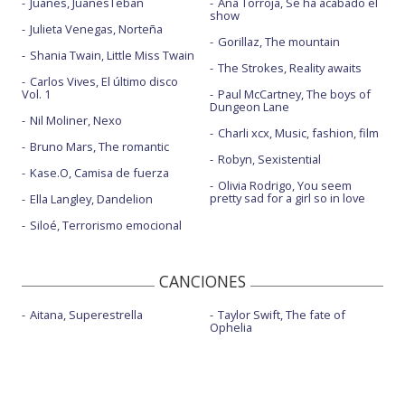
Juanes, JuanesTeban
Ana Torroja, Se ha acabado el
show
Julieta Venegas, Norteña
Gorillaz, The mountain
Shania Twain, Little Miss Twain
The Strokes, Reality awaits
Carlos Vives, El último disco
Vol. 1
Paul McCartney, The boys of
Dungeon Lane
Nil Moliner, Nexo
Charli xcx, Music, fashion, film
Bruno Mars, The romantic
Robyn, Sexistential
Kase.O, Camisa de fuerza
Olivia Rodrigo, You seem
pretty sad for a girl so in love
Ella Langley, Dandelion
Siloé, Terrorismo emocional
CANCIONES
Aitana, Superestrella
Taylor Swift, The fate of
Ophelia