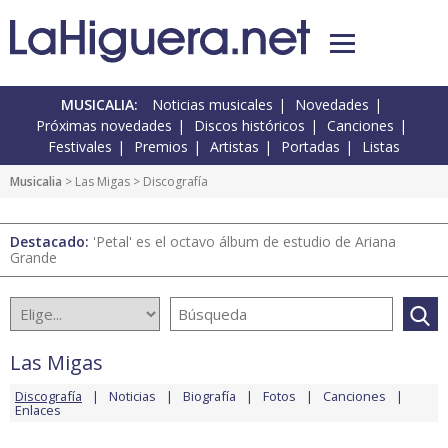
MUSICALIA:
Noticias musicales
Novedades
Próximas novedades
Discos históricos
Canciones
Festivales
Premios
Artistas
Portadas
Listas
Musicalia
>
Las Migas
> Discografía
Destacado:
'Petal' es el octavo álbum de estudio de Ariana
Grande
Las Migas
Discografía
Noticias
Biografía
Fotos
Canciones
Enlaces