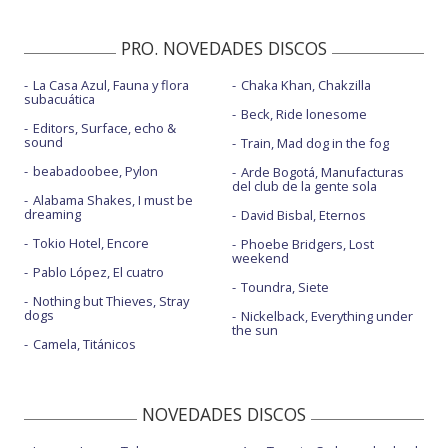
PRO. NOVEDADES DISCOS
La Casa Azul, Fauna y flora
Chaka Khan, Chakzilla
subacuática
Beck, Ride lonesome
Editors, Surface, echo &
sound
Train, Mad dog in the fog
beabadoobee, Pylon
Arde Bogotá, Manufacturas
del club de la gente sola
Alabama Shakes, I must be
dreaming
David Bisbal, Eternos
Tokio Hotel, Encore
Phoebe Bridgers, Lost
weekend
Pablo López, El cuatro
Toundra, Siete
Nothing but Thieves, Stray
dogs
Nickelback, Everything under
the sun
Camela, Titánicos
NOVEDADES DISCOS