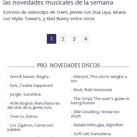
las novedades musicales de la semana
Estreno de videoclips de Haim, Jennie con Dua Lipa, Aitana
con Myke Towers, y Bad Bunny entre otros
1
2
3
4
PRO. NOVEDADES DISCOS
Anni B Sweet, Alegría
Interpol, This mirror weighs a
ton
Eels, Cookie happened
Beck, Ride lonesome
Jungle, Sunshine
The Script, The user's guide to
being human
Arde Bogotá, Manufacturas
del club de la gente sola
Ellie Goulding, I know too
much
Tove Lo, Estrus
Natalie Imbruglia, Algorithm
Los Zigarros, Carne con
patatas
Soft Cell, Danceteria