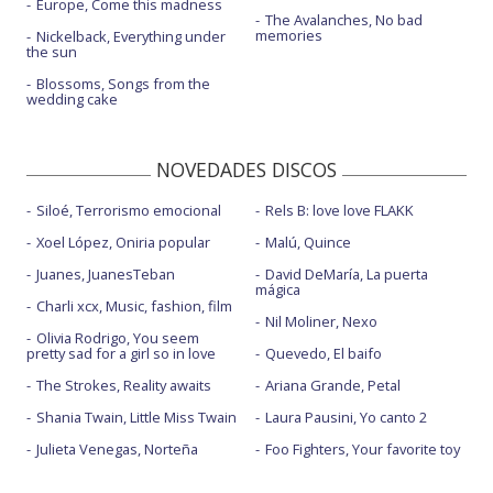
Europe, Come this madness
The Avalanches, No bad
memories
Nickelback, Everything under
the sun
Blossoms, Songs from the
wedding cake
NOVEDADES DISCOS
Siloé, Terrorismo emocional
Rels B: love love FLAKK
Xoel López, Oniria popular
Malú, Quince
Juanes, JuanesTeban
David DeMaría, La puerta
mágica
Charli xcx, Music, fashion, film
Nil Moliner, Nexo
Olivia Rodrigo, You seem
pretty sad for a girl so in love
Quevedo, El baifo
The Strokes, Reality awaits
Ariana Grande, Petal
Shania Twain, Little Miss Twain
Laura Pausini, Yo canto 2
Julieta Venegas, Norteña
Foo Fighters, Your favorite toy