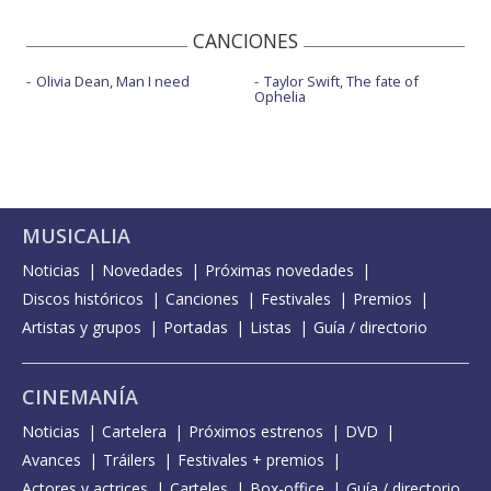
CANCIONES
Olivia Dean, Man I need
Taylor Swift, The fate of
Ophelia
MUSICALIA
Noticias
Novedades
Próximas novedades
Discos históricos
Canciones
Festivales
Premios
Artistas y grupos
Portadas
Listas
Guía / directorio
CINEMANÍA
Noticias
Cartelera
Próximos estrenos
DVD
Avances
Tráilers
Festivales + premios
Actores y actrices
Carteles
Box-office
Guía / directorio