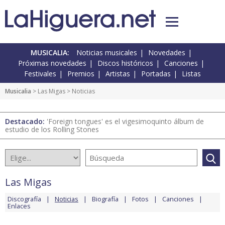
MUSICALIA:
Noticias musicales
Novedades
Próximas novedades
Discos históricos
Canciones
Festivales
Premios
Artistas
Portadas
Listas
Musicalia
>
Las Migas
> Noticias
Destacado:
'Foreign tongues' es el vigesimoquinto álbum de
estudio de los Rolling Stones
Las Migas
Discografía
Noticias
Biografía
Fotos
Canciones
Enlaces