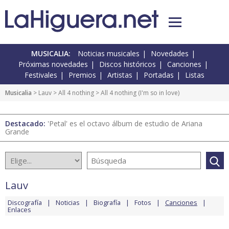
MUSICALIA:
Noticias musicales
Novedades
Próximas novedades
Discos históricos
Canciones
Festivales
Premios
Artistas
Portadas
Listas
Musicalia
>
Lauv
>
All 4 nothing
> All 4 nothing (I'm so in love)
Destacado:
'Petal' es el octavo álbum de estudio de Ariana
Grande
Lauv
Discografía
Noticias
Biografía
Fotos
Canciones
Enlaces