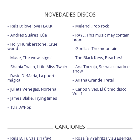
NOVEDADES DISCOS
Rels B: love love FLAKK
Melendi, Pop rock
Andrés Suárez, Lúa
RAYE, This music may contain
hope.
Holly Humberstone, Cruel
world
Gorillaz, The mountain
Muse, The wow! signal
The Black Keys, Peaches!
Shania Twain, Little Miss Twain
Ana Torroja, Se ha acabado el
show
David DeMaría, La puerta
mágica
Ariana Grande, Petal
Julieta Venegas, Norteña
Carlos Vives, El último disco
Vol. 1
James Blake, Trying times
Tyla, A*Pop
CANCIONES
Rels B, Tu vas sin (fav)
Rosalía y Yahritza y su Esencia,