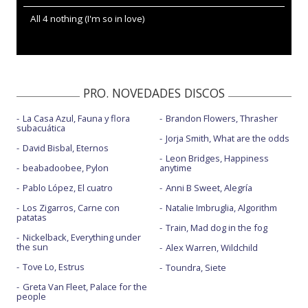
All 4 nothing (I'm so in love)
PRO. NOVEDADES DISCOS
La Casa Azul, Fauna y flora
Brandon Flowers, Thrasher
subacuática
Jorja Smith, What are the odds
David Bisbal, Eternos
Leon Bridges, Happiness
beabadoobee, Pylon
anytime
Pablo López, El cuatro
Anni B Sweet, Alegría
Los Zigarros, Carne con
Natalie Imbruglia, Algorithm
patatas
Train, Mad dog in the fog
Nickelback, Everything under
the sun
Alex Warren, Wildchild
Tove Lo, Estrus
Toundra, Siete
Greta Van Fleet, Palace for the
people