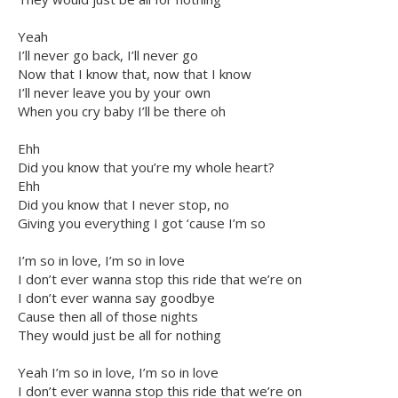
Yeah
I’ll never go back, I’ll never go
Now that I know that, now that I know
I’ll never leave you by your own
When you cry baby I’ll be there oh
Ehh
Did you know that you’re my whole heart?
Ehh
Did you know that I never stop, no
Giving you everything I got ‘cause I’m so
I’m so in love, I’m so in love
I don’t ever wanna stop this ride that we’re on
I don’t ever wanna say goodbye
Cause then all of those nights
They would just be all for nothing
Yeah I’m so in love, I’m so in love
I don’t ever wanna stop this ride that we’re on