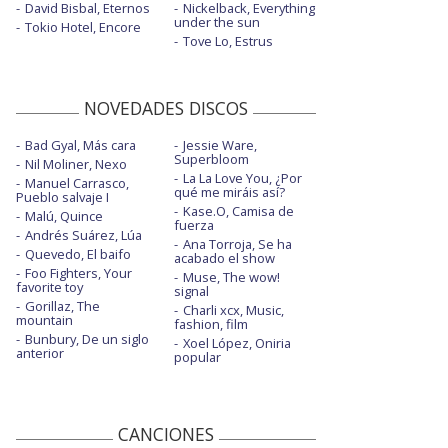
David Bisbal, Eternos
Nickelback, Everything
under the sun
Tokio Hotel, Encore
Tove Lo, Estrus
NOVEDADES DISCOS
Bad Gyal, Más cara
Jessie Ware,
Superbloom
Nil Moliner, Nexo
La La Love You, ¿Por
Manuel Carrasco,
qué me miráis así?
Pueblo salvaje I
Kase.O, Camisa de
Malú, Quince
fuerza
Andrés Suárez, Lúa
Ana Torroja, Se ha
Quevedo, El baifo
acabado el show
Foo Fighters, Your
Muse, The wow!
favorite toy
signal
Gorillaz, The
Charli xcx, Music,
mountain
fashion, film
Bunbury, De un siglo
Xoel López, Oniria
anterior
popular
CANCIONES