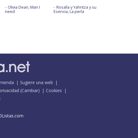
Olivia Dean, Man I
Rosalía y Yahritza y su
need
Esencia, La perla
mienda
Sugiere una web
 privacidad
(
Cambiar
)
Cookies
S
0Listas.com