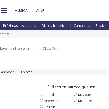
MÚSICA
CINE
Próximas novedades
Discos históricos
Canciones
Festival
 prensa
 love' es el tercer álbum de Olivia Rodrigo
Canciones
Enlaces
El disco te parece que es:
Genial
Muy bueno
Interesante
Mediocre
Un rollo