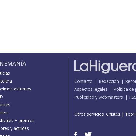
INEMANÍA
icias
telera
Contacto
Redacción
Reco
óximos estrenos
Aspectos legales
Política de
D
Publicidad y webmasters
RS
ances
ilers
Otros servicios:
Chistes
|
Top1
stivales + premios
ores y actrices