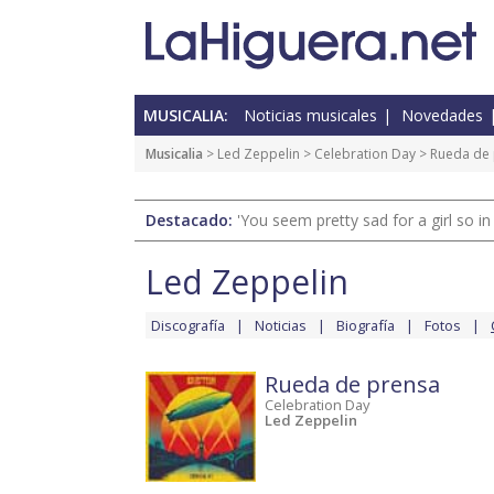
MUSICALIA:
Noticias musicales
Novedades
Musicalia
>
Led Zeppelin
>
Celebration Day
> Rueda de
Destacado:
'You seem pretty sad for a girl so in
Led Zeppelin
Discografía
Noticias
Biografía
Fotos
Rueda de prensa
Celebration Day
Led Zeppelin