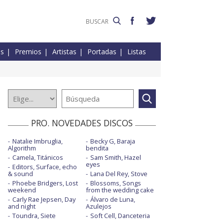
es
Premios
Artistas
Portadas
Listas
PRO. NOVEDADES DISCOS
Natalie Imbruglia,
Becky G, Baraja
Algorithm
bendita
Camela, Titánicos
Sam Smith, Hazel
eyes
Editors, Surface, echo
& sound
Lana Del Rey, Stove
Phoebe Bridgers, Lost
Blossoms, Songs
weekend
from the wedding cake
Carly Rae Jepsen, Day
Álvaro de Luna,
and night
Azulejos
Toundra, Siete
Soft Cell, Danceteria