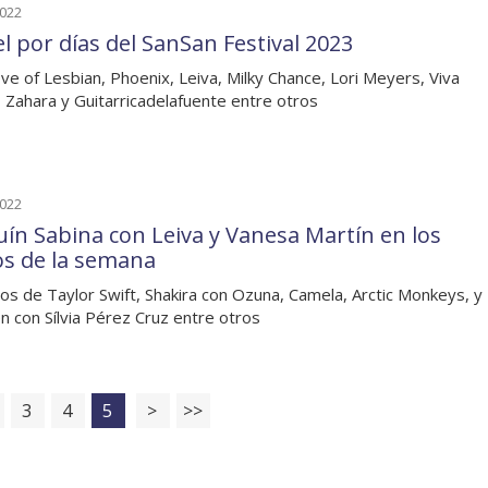
2022
el por días del SanSan Festival 2023
ve of Lesbian, Phoenix, Leiva, Milky Chance, Lori Meyers, Viva
, Zahara y Guitarricadelafuente entre otros
2022
uín Sabina con Leiva y Vanesa Martín en los
os de la semana
os de Taylor Swift, Shakira con Ozuna, Camela, Arctic Monkeys, y
n con Sílvia Pérez Cruz entre otros
3
4
5
>
>>