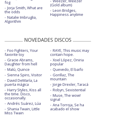
Weezer, Weezer
fog
(Gold album)
Jorja Smith, What are
Leon Bridges,
the odds
Happiness anytime
Natalie Imbruglia,
Algorithm
NOVEDADES DISCOS
Foo Fighters, Your
RAYE, This music may
favorite toy
contain hope.
Gracie Abrams,
Xoel López, Oniria
Daughter from hell
popular
Malú, Quince
Quevedo, El baifo
Sienna Spiro, Visitor
Gorillaz, The
mountain
David DeMaría, La
puerta mágica
Jorge Drexler, Taracá
Harry Styles, Kiss all
Robyn, Sexistential
the time. Disco,
Muse, The wow!
occasionally.
signal
Andrés Suárez, Lúa
Ana Torroja, Se ha
Shania Twain, Little
acabado el show
Miss Twain