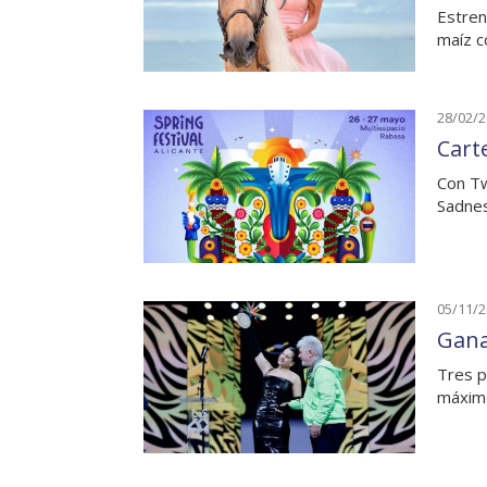
Estren
maíz c
28/02/
Carte
Con Tw
Sadnes
05/11/
Gana
Tres p
máximo