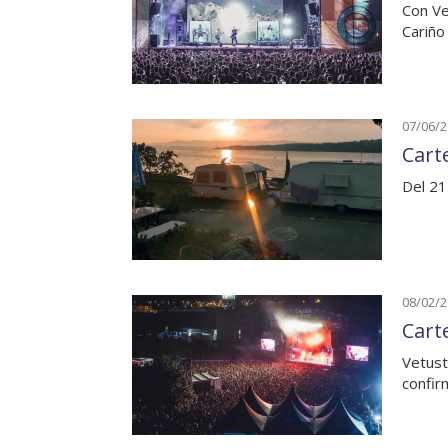
Con Ve
Cariño
07/06/
Carte
Del 21 
08/02/
Cart
Vetust
confir