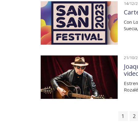
14/12/
Cart
Con Lo
Suecia
21/10/
Joaq
vide
Estren
Rozalé
1
2