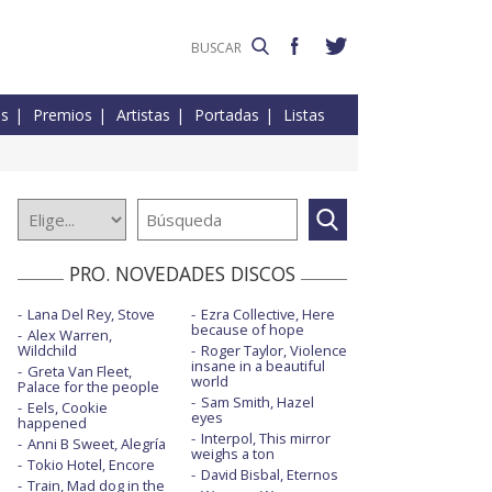
es
Premios
Artistas
Portadas
Listas
PRO. NOVEDADES DISCOS
Lana Del Rey, Stove
Ezra Collective, Here
because of hope
Alex Warren,
Wildchild
Roger Taylor, Violence
insane in a beautiful
Greta Van Fleet,
world
Palace for the people
Sam Smith, Hazel
Eels, Cookie
eyes
happened
Interpol, This mirror
Anni B Sweet, Alegría
weighs a ton
Tokio Hotel, Encore
David Bisbal, Eternos
Train, Mad dog in the