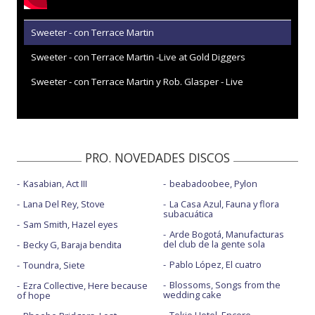
Sweeter - con Terrace Martin
Sweeter - con Terrace Martin -Live at Gold Diggers
Sweeter - con Terrace Martin y Rob. Glasper - Live
PRO. NOVEDADES DISCOS
Kasabian, Act III
beabadoobee, Pylon
Lana Del Rey, Stove
La Casa Azul, Fauna y flora
subacuática
Sam Smith, Hazel eyes
Arde Bogotá, Manufacturas
del club de la gente sola
Becky G, Baraja bendita
Pablo López, El cuatro
Toundra, Siete
Blossoms, Songs from the
Ezra Collective, Here because
wedding cake
of hope