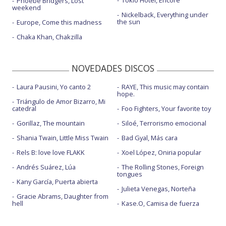
Tokio Hotel, Encore
Phoebe Bridgers, Lost
weekend
Nickelback, Everything under
the sun
Europe, Come this madness
Chaka Khan, Chakzilla
NOVEDADES DISCOS
Laura Pausini, Yo canto 2
RAYE, This music may contain
hope.
Triángulo de Amor Bizarro, Mi
catedral
Foo Fighters, Your favorite toy
Gorillaz, The mountain
Siloé, Terrorismo emocional
Shania Twain, Little Miss Twain
Bad Gyal, Más cara
Rels B: love love FLAKK
Xoel López, Oniria popular
Andrés Suárez, Lúa
The Rolling Stones, Foreign
tongues
Kany García, Puerta abierta
Julieta Venegas, Norteña
Gracie Abrams, Daughter from
hell
Kase.O, Camisa de fuerza