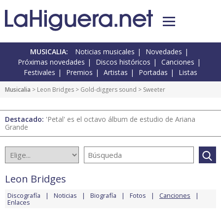
MUSICALIA:
Noticias musicales
Novedades
Próximas novedades
Discos históricos
Canciones
Festivales
Premios
Artistas
Portadas
Listas
Musicalia
>
Leon Bridges
>
Gold-diggers sound
> Sweeter
Destacado:
'Petal' es el octavo álbum de estudio de Ariana
Grande
Leon Bridges
Discografía
Noticias
Biografía
Fotos
Canciones
Enlaces