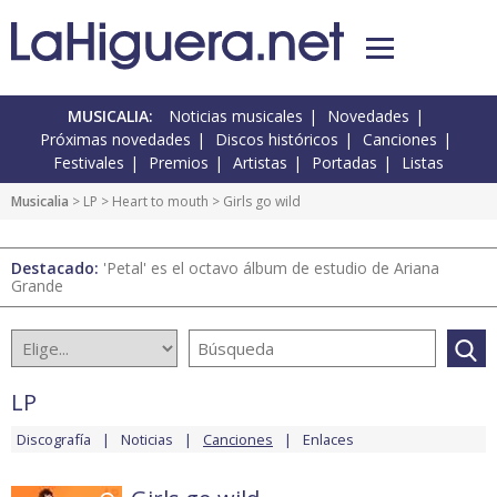
MUSICALIA:
Noticias musicales
Novedades
Próximas novedades
Discos históricos
Canciones
Festivales
Premios
Artistas
Portadas
Listas
Musicalia
>
LP
>
Heart to mouth
> Girls go wild
Destacado:
'Petal' es el octavo álbum de estudio de Ariana
Grande
LP
Discografía
Noticias
Canciones
Enlaces