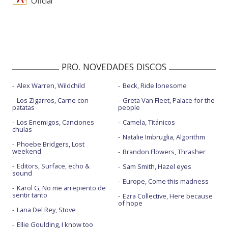
Oficial
PRO. NOVEDADES DISCOS
Alex Warren, Wildchild
Beck, Ride lonesome
Los Zigarros, Carne con
Greta Van Fleet, Palace for the
patatas
people
Los Enemigos, Canciones
Camela, Titánicos
chulas
Natalie Imbruglia, Algorithm
Phoebe Bridgers, Lost
weekend
Brandon Flowers, Thrasher
Editors, Surface, echo &
Sam Smith, Hazel eyes
sound
Europe, Come this madness
Karol G, No me arrepiento de
sentir tanto
Ezra Collective, Here because
of hope
Lana Del Rey, Stove
Ellie Goulding, I know too