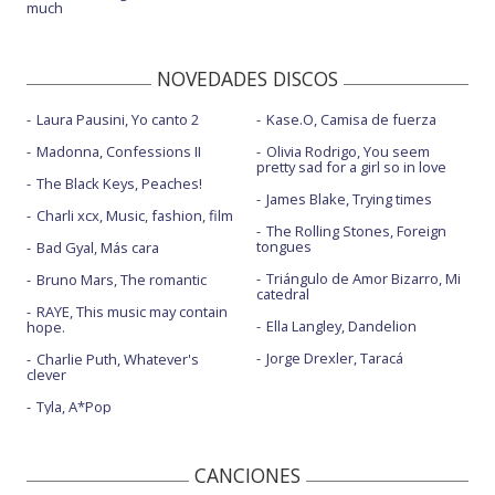
much
NOVEDADES DISCOS
Laura Pausini, Yo canto 2
Kase.O, Camisa de fuerza
Madonna, Confessions II
Olivia Rodrigo, You seem
pretty sad for a girl so in love
The Black Keys, Peaches!
James Blake, Trying times
Charli xcx, Music, fashion, film
The Rolling Stones, Foreign
tongues
Bad Gyal, Más cara
Triángulo de Amor Bizarro, Mi
Bruno Mars, The romantic
catedral
RAYE, This music may contain
Ella Langley, Dandelion
hope.
Jorge Drexler, Taracá
Charlie Puth, Whatever's
clever
Tyla, A*Pop
CANCIONES