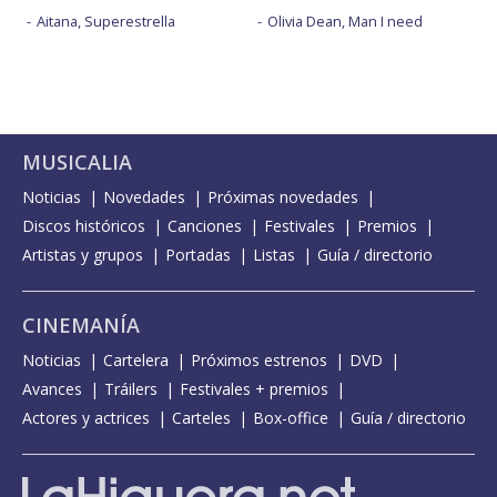
Aitana, Superestrella
Olivia Dean, Man I need
MUSICALIA
Noticias
Novedades
Próximas novedades
Discos históricos
Canciones
Festivales
Premios
Artistas y grupos
Portadas
Listas
Guía / directorio
CINEMANÍA
Noticias
Cartelera
Próximos estrenos
DVD
Avances
Tráilers
Festivales + premios
Actores y actrices
Carteles
Box-office
Guía / directorio