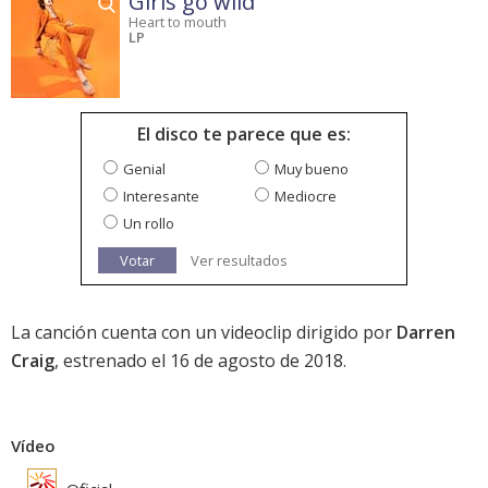
Girls go wild
Heart to mouth
LP
El disco te parece que es:
Genial
Muy bueno
Interesante
Mediocre
Un rollo
Votar
Ver resultados
La canción cuenta con un videoclip dirigido por
Darren
Craig
, estrenado el 16 de agosto de 2018.
Vídeo