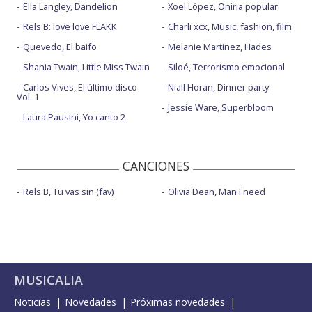
Ella Langley, Dandelion
Xoel López, Oniria popular
Rels B: love love FLAKK
Charli xcx, Music, fashion, film
Quevedo, El baifo
Melanie Martinez, Hades
Shania Twain, Little Miss Twain
Siloé, Terrorismo emocional
Carlos Vives, El último disco
Niall Horan, Dinner party
Vol. 1
Jessie Ware, Superbloom
Laura Pausini, Yo canto 2
CANCIONES
Rels B, Tu vas sin (fav)
Olivia Dean, Man I need
MUSICALIA
Noticias
Novedades
Próximas novedades