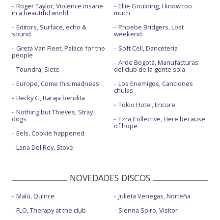
Roger Taylor, Violence insane
Ellie Goulding, I know too
in a beautiful world
much
Editors, Surface, echo &
Phoebe Bridgers, Lost
sound
weekend
Greta Van Fleet, Palace for the
Soft Cell, Danceteria
people
Arde Bogotá, Manufacturas
Toundra, Siete
del club de la gente sola
Europe, Come this madness
Los Enemigos, Canciones
chulas
Becky G, Baraja bendita
Tokio Hotel, Encore
Nothing but Thieves, Stray
dogs
Ezra Collective, Here because
of hope
Eels, Cookie happened
Lana Del Rey, Stove
NOVEDADES DISCOS
Malú, Quince
Julieta Venegas, Norteña
FLO, Therapy at the club
Sienna Spiro, Visitor