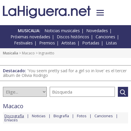
MUSICALIA:
Noticias musicales
Novedades
Próximas novedades
Discos históricos
Canciones
Festivales
Premios
Artistas
Portadas
Listas
Musicalia
>
Macaco
> Ingravitto
Destacado:
'You seem pretty sad for a girl so in love' es el tercer
álbum de Olivia Rodrigo
Macaco
Discografía
Noticias
Biografía
Fotos
Canciones
Enlaces