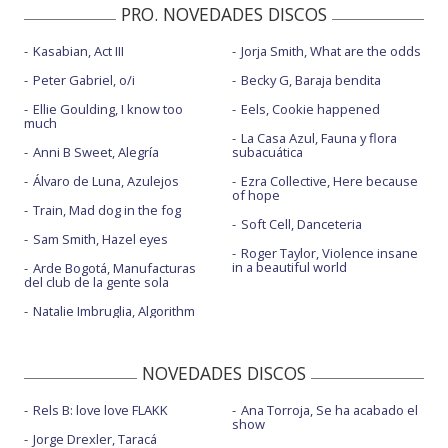
PRO. NOVEDADES DISCOS
Kasabian, Act III
Jorja Smith, What are the odds
Peter Gabriel, o/i
Becky G, Baraja bendita
Ellie Goulding, I know too
Eels, Cookie happened
much
La Casa Azul, Fauna y flora
Anni B Sweet, Alegría
subacuática
Álvaro de Luna, Azulejos
Ezra Collective, Here because
of hope
Train, Mad dog in the fog
Soft Cell, Danceteria
Sam Smith, Hazel eyes
Roger Taylor, Violence insane
in a beautiful world
Arde Bogotá, Manufacturas
del club de la gente sola
Natalie Imbruglia, Algorithm
NOVEDADES DISCOS
Rels B: love love FLAKK
Ana Torroja, Se ha acabado el
show
Jorge Drexler, Taracá