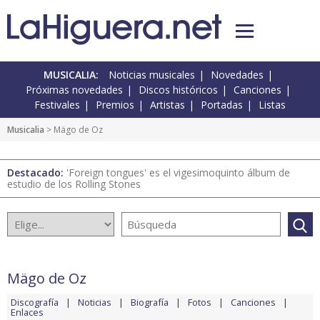
MUSICALIA:
Noticias musicales
Novedades
Próximas novedades
Discos históricos
Canciones
Festivales
Premios
Artistas
Portadas
Listas
Musicalia
> Mägo de Oz
Destacado:
'Foreign tongues' es el vigesimoquinto álbum de
estudio de los Rolling Stones
Mägo de Oz
Discografía
Noticias
Biografía
Fotos
Canciones
Enlaces