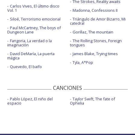
The Strokes, Reality awaits
Carlos Vives, El último disco
Vol. 1
Madonna, Confessions II
Siloé, Terrorismo emocional
Triángulo de Amor Bizarro, Mi
catedral
Paul McCartney, The boys of
Dungeon Lane
Gorillaz, The mountain
Fangoria, La verdad o la
The Rolling Stones, Foreign
imaginación
tongues
David DeMaría, La puerta
James Blake, Trying times
mágica
Tyla, A*Pop
Quevedo, El baifo
CANCIONES
Pablo López, El niño del
Taylor Swift, The fate of
espacio
Ophelia