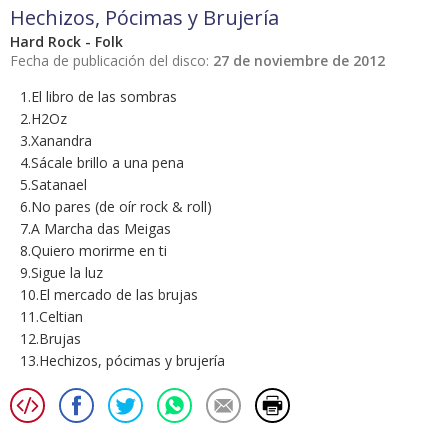
Hechizos, Pócimas y Brujería
Hard Rock - Folk
Fecha de publicación del disco:
27 de noviembre de 2012
1.El libro de las sombras
2.H2Oz
3.Xanandra
4.Sácale brillo a una pena
5.Satanael
6.No pares (de oír rock & roll)
7.A Marcha das Meigas
8.Quiero morirme en ti
9.Sigue la luz
10.El mercado de las brujas
11.Celtian
12.Brujas
13.Hechizos, pócimas y brujería