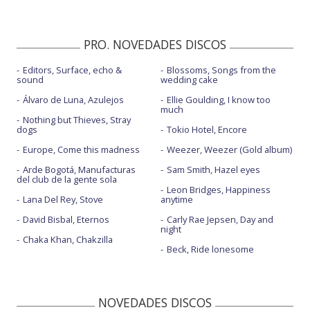
PRO. NOVEDADES DISCOS
Editors, Surface, echo &
Blossoms, Songs from the
sound
wedding cake
Álvaro de Luna, Azulejos
Ellie Goulding, I know too
much
Nothing but Thieves, Stray
dogs
Tokio Hotel, Encore
Europe, Come this madness
Weezer, Weezer (Gold album)
Arde Bogotá, Manufacturas
Sam Smith, Hazel eyes
del club de la gente sola
Leon Bridges, Happiness
Lana Del Rey, Stove
anytime
David Bisbal, Eternos
Carly Rae Jepsen, Day and
night
Chaka Khan, Chakzilla
Beck, Ride lonesome
NOVEDADES DISCOS