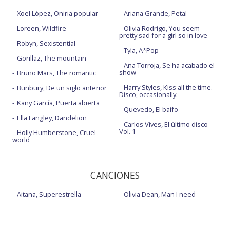
Xoel López, Oniria popular
Ariana Grande, Petal
Loreen, Wildfire
Olivia Rodrigo, You seem
pretty sad for a girl so in love
Robyn, Sexistential
Tyla, A*Pop
Gorillaz, The mountain
Ana Torroja, Se ha acabado el
show
Bruno Mars, The romantic
Harry Styles, Kiss all the time.
Bunbury, De un siglo anterior
Disco, occasionally.
Kany García, Puerta abierta
Quevedo, El baifo
Ella Langley, Dandelion
Carlos Vives, El último disco
Vol. 1
Holly Humberstone, Cruel
world
CANCIONES
Aitana, Superestrella
Olivia Dean, Man I need