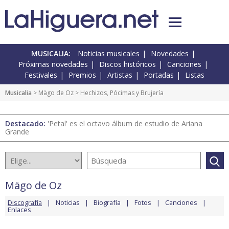
MUSICALIA:
Noticias musicales
Novedades
Próximas novedades
Discos históricos
Canciones
Festivales
Premios
Artistas
Portadas
Listas
Musicalia
>
Mägo de Oz
> Hechizos, Pócimas y Brujería
Destacado:
'Petal' es el octavo álbum de estudio de Ariana
Grande
Mägo de Oz
Discografía
Noticias
Biografía
Fotos
Canciones
Enlaces