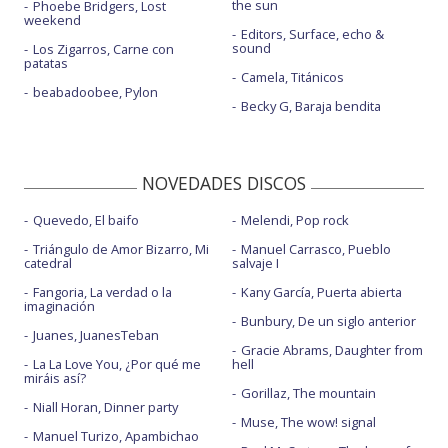
the sun
Phoebe Bridgers, Lost
weekend
Editors, Surface, echo &
sound
Los Zigarros, Carne con
patatas
Camela, Titánicos
beabadoobee, Pylon
Becky G, Baraja bendita
NOVEDADES DISCOS
Quevedo, El baifo
Melendi, Pop rock
Triángulo de Amor Bizarro, Mi
Manuel Carrasco, Pueblo
catedral
salvaje I
Fangoria, La verdad o la
Kany García, Puerta abierta
imaginación
Bunbury, De un siglo anterior
Juanes, JuanesTeban
Gracie Abrams, Daughter from
La La Love You, ¿Por qué me
hell
miráis así?
Gorillaz, The mountain
Niall Horan, Dinner party
Muse, The wow! signal
Manuel Turizo, Apambichao