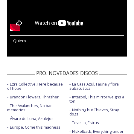
Quiero
PRO. NOVEDADES DISCOS
Ezra Collective, Here because
La Casa Azul, Fauna y flora
of hope
subacuática
Brandon Flowers, Thrasher
Interpol, This mirror weighs a
ton
The Avalanches, No bad
memories
Nothing but Thieves, Stray
dogs
Álvaro de Luna, Azulejos
Tove Lo, Estrus
Europe, Come this madness
Nickelback, Everything under