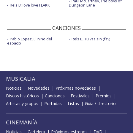
Paul McCartney, The boys of
Rels B: love love FLAKK
Dungeon Lane
CANCIONES
Pablo López, El niño del
Rels B, Tu vas sin (fav)
espacio
MUSICALIA
Noticias
Novedades
Próximas novedades
Discos históricos
Canciones
Festivales
Premios
Artistas y grupos
Portadas
Listas
Guía / directorio
CINEMANÍA
Noticias
Cartelera
Próximos estrenos
DVD