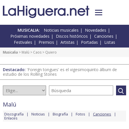
MUSICALIA:
Noticias musicales
Novedades
Próximas novedades
Discos históricos
Canciones
Festivales
Premios
Artistas
Portadas
Listas
Musicalia
>
Malú
>
Caos
> Quiero
Destacado:
'Foreign tongues' es el vigesimoquinto álbum de
estudio de los Rolling Stones
Malú
Discografía
Noticias
Biografía
Fotos
Canciones
Enlaces