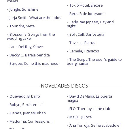
chulas
Tokio Hotel, Encore
Jungle, Sunshine
Beck, Ride lonesome
Jorja Smith, What are the odds
Carly Rae Jepsen, Day and
Toundra, Siete
night
Blossoms, Songs from the
Soft Cell, Danceteria
wedding cake
Tove Lo, Estrus
Lana Del Rey, Stove
Camela, Titánicos
Becky G, Baraja bendita
The Script, The user's guide to
Europe, Come this madness
being human
NOVEDADES DISCOS
Quevedo, El baifo
David DeMaría, La puerta
mágica
Robyn, Sexistential
FLO, Therapy at the club
Juanes, JuanesTeban
Malú, Quince
Madonna, Confessions II
Ana Torroja, Se ha acabado el