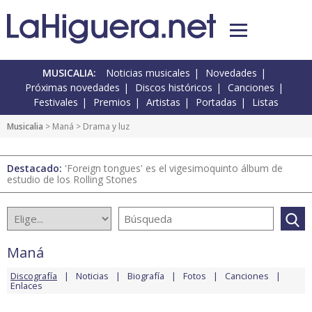
MUSICALIA:
Noticias musicales
Novedades
Próximas novedades
Discos históricos
Canciones
Festivales
Premios
Artistas
Portadas
Listas
Musicalia
>
Maná
> Drama y luz
Destacado:
'Foreign tongues' es el vigesimoquinto álbum de
estudio de los Rolling Stones
Maná
Discografía
Noticias
Biografía
Fotos
Canciones
Enlaces