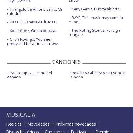
show
Tyla, A*Pop
Kany García, Puerta abierta
Triángulo de Amor Bizarro, Mi
catedral
RAYE, This music may contain
hope.
Kase.O, Camisa de fuerza
The Rolling Stones, Foreign
Xoel López, Oniria popular
tongues
Olivia Rodrigo, You seem
pretty sad for a girl so in love
CANCIONES
Pablo López, El niño del
Rosalía y Yahritza y su Esencia,
espacio
La perla
MUSICALIA
Noticias
Novedades
Próximas novedades
Discos históricos
Canciones
Festivales
Premios