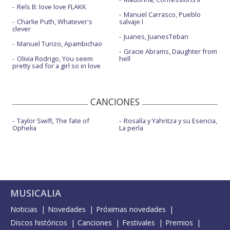
Rels B: love love FLAKK
Manuel Carrasco, Pueblo
Charlie Puth, Whatever's
salvaje I
clever
Juanes, JuanesTeban
Manuel Turizo, Apambichao
Gracie Abrams, Daughter from
Olivia Rodrigo, You seem
hell
pretty sad for a girl so in love
CANCIONES
Taylor Swift, The fate of
Rosalía y Yahritza y su Esencia,
Ophelia
La perla
MUSICALIA
Noticias
Novedades
Próximas novedades
Discos históricos
Canciones
Festivales
Premios