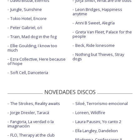
David Bisbal, Eternos
Jorja Smith, What are the odds
Jungle, Sunshine
Leon Bridges, Happiness
anytime
Tokio Hotel, Encore
Anni B Sweet, Alegría
Peter Gabriel, o/i
Greta Van Fleet, Palace for the
people
Train, Mad dog in the fog
Beck, Ride lonesome
Ellie Goulding, I know too
much
Nothing but Thieves, Stray
dogs
Ezra Collective, Here because
of hope
Soft Cell, Danceteria
NOVEDADES DISCOS
The Strokes, Reality awaits
Siloé, Terrorismo emocional
Jorge Drexler, Taracá
Loreen, Wildfire
Fangoria, La verdad o la
Laura Pausini, Yo canto 2
imaginación
Ella Langley, Dandelion
FLO, Therapy at the club
Madonna, Confessions II