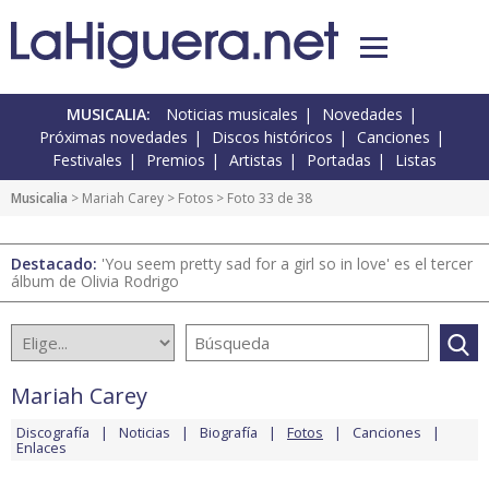
MUSICALIA:
Noticias musicales
Novedades
Próximas novedades
Discos históricos
Canciones
Festivales
Premios
Artistas
Portadas
Listas
Musicalia
>
Mariah Carey
>
Fotos
> Foto 33 de 38
Destacado:
'You seem pretty sad for a girl so in love' es el tercer
álbum de Olivia Rodrigo
Mariah Carey
Discografía
Noticias
Biografía
Fotos
Canciones
Enlaces