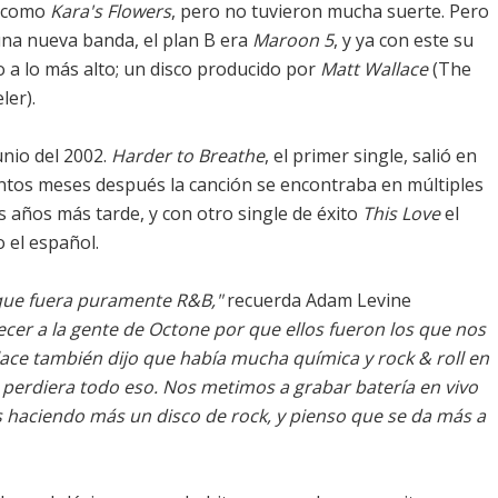
l como
Kara's Flowers
, pero no tuvieron mucha suerte. Pero
 una nueva banda, el plan B era
Maroon 5
, y ya con este su
 a lo más alto; un disco producido por
Matt Wallace
(The
ler).
unio del 2002.
Harder to Breathe
, el primer single, salió en
antos meses después la canción se encontraba en múltiples
os años más tarde, y con otro single de éxito
This Love
el
 el español.
 que fuera puramente R&B,"
recuerda Adam Levine
cer a la gente de Octone por que ellos fueron los que nos
lace también dijo que había mucha química y rock & roll en
 perdiera todo eso. Nos metimos a grabar batería en vivo
haciendo más un disco de rock, y pienso que se da más a