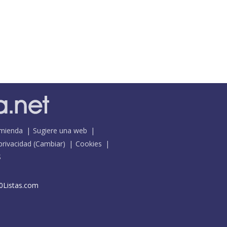
mienda
Sugiere una web
 privacidad
(
Cambiar
)
Cookies
S
0Listas.com