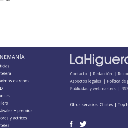
INEMANÍA
icias
telera
Contacto
Redacción
Reco
óximos estrenos
Aspectos legales
Política de
D
Publicidad y webmasters
RS
ances
ilers
Otros servicios:
Chistes
|
Top1
stivales + premios
ores y actrices
teles