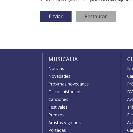
MUSICALIA
C
Noticias
Not
Novedades
Car
Próximas novedades
Pr
Discos históricos
DV
Canciones
Av
Festivales
Trá
Premios
Fe
Artistas y grupos
Act
Portadas
Car