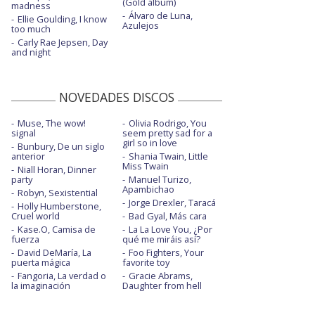
(Gold album)
madness
Álvaro de Luna,
Ellie Goulding, I know
Azulejos
too much
Carly Rae Jepsen, Day
and night
NOVEDADES DISCOS
Muse, The wow!
Olivia Rodrigo, You
signal
seem pretty sad for a
girl so in love
Bunbury, De un siglo
anterior
Shania Twain, Little
Miss Twain
Niall Horan, Dinner
party
Manuel Turizo,
Apambichao
Robyn, Sexistential
Jorge Drexler, Taracá
Holly Humberstone,
Cruel world
Bad Gyal, Más cara
Kase.O, Camisa de
La La Love You, ¿Por
fuerza
qué me miráis así?
David DeMaría, La
Foo Fighters, Your
puerta mágica
favorite toy
Fangoria, La verdad o
Gracie Abrams,
la imaginación
Daughter from hell