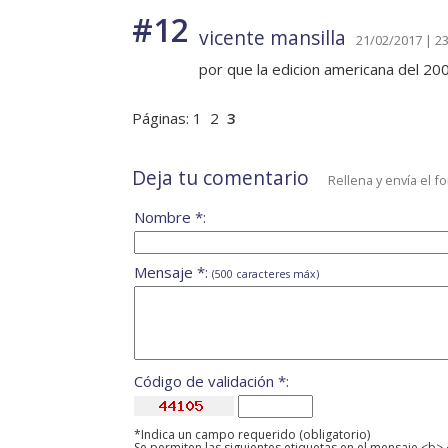
#12
vicente mansilla
21/02/2017 | 23
por que la edicion americana del 20
Páginas:
1
2
3
Deja tu comentario
Rellena y envía el f
Nombre *:
Mensaje *:
(500 caracteres máx)
Código de validación *:
*Indica un campo requerido (obligatorio)
Se permiten las siguientes etiquetas en el mensaje <b> 