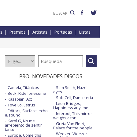
es
Premios
Artistas
Portadas
Listas
PRO. NOVEDADES DISCOS
Camela, Titánicos
Sam Smith, Hazel
eyes
Beck, Ride lonesome
Soft Cell, Danceteria
Kasabian, Act III
Leon Bridges,
Tove Lo, Estrus
Happiness anytime
Editors, Surface, echo
Interpol, This mirror
& sound
weighs a ton
Karol G, No me
Greta Van Fleet,
arrepiento de sentir
Palace for the people
tanto
Weezer, Weezer
Europe, Come this