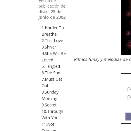
Fecha de
publicación del
disco:
25 de
junio de 2002
1.Harder To
Breathe
2.This Love
3.Shiver
4.She Will Be
Ritmos funky y melodías de s
Loved
5.Tangled
6.The Sun
7.Must Get
Out
8.Sunday
Morning
9.Secret
10.Through
With You
11.Not
Coming