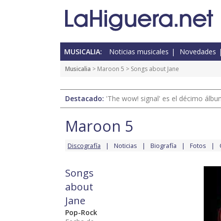
MUSICALIA:
Noticias musicales
Novedades
Musicalia
>
Maroon 5
> Songs about Jane
Destacado:
'The wow! signal' es el décimo álb
Maroon 5
Discografía
Noticias
Biografía
Fotos
Songs
about
Jane
Pop-Rock