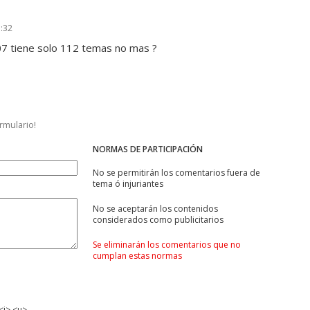
:32
07 tiene solo 112 temas no mas ?
ormulario!
NORMAS DE PARTICIPACIÓN
No se permitirán los comentarios fuera de
tema ó injuriantes
No se aceptarán los contenidos
considerados como publicitarios
Se eliminarán los comentarios que no
cumplan estas normas
<i> <u>