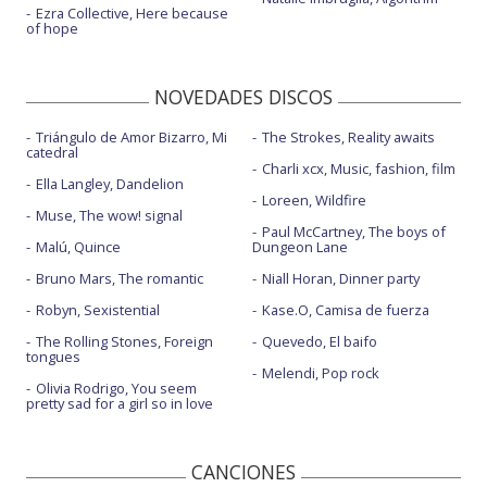
Ezra Collective, Here because
of hope
NOVEDADES DISCOS
Triángulo de Amor Bizarro, Mi
The Strokes, Reality awaits
catedral
Charli xcx, Music, fashion, film
Ella Langley, Dandelion
Loreen, Wildfire
Muse, The wow! signal
Paul McCartney, The boys of
Malú, Quince
Dungeon Lane
Bruno Mars, The romantic
Niall Horan, Dinner party
Robyn, Sexistential
Kase.O, Camisa de fuerza
The Rolling Stones, Foreign
Quevedo, El baifo
tongues
Melendi, Pop rock
Olivia Rodrigo, You seem
pretty sad for a girl so in love
CANCIONES