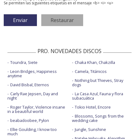
Se permiten las siguientes etiquetas en el mensaje <b> <i> <u>
PRO. NOVEDADES DISCOS
Toundra, Siete
Chaka Khan, Chakzilla
Leon Bridges, Happiness
Camela, Titánicos
anytime
Nothing but Thieves, Stray
David Bisbal, Eternos
dogs
Carly Rae Jepsen, Day and
La Casa Azul, Fauna y flora
night
subacuática
Roger Taylor, Violence insane
Tokio Hotel, Encore
in a beautiful world
Blossoms, Songs from the
beabadoobee, Pylon
wedding cake
Ellie Goulding, I know too
Jungle, Sunshine
much
Natalie Imbruglia, Algorithm