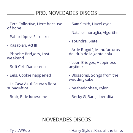
PRO. NOVEDADES DISCOS
Ezra Collective, Here because
Sam Smith, Hazel eyes
of hope
Natalie Imbruglia, Algorithm
Pablo López, El cuatro
Toundra, Siete
Kasabian, Act III
Arde Bogotá, Manufacturas
Phoebe Bridgers, Lost
del club de la gente sola
weekend
Leon Bridges, Happiness
Soft Cell, Danceteria
anytime
Eels, Cookie happened
Blossoms, Songs from the
wedding cake
La Casa Azul, Fauna y flora
subacuática
beabadoobee, Pylon
Beck, Ride lonesome
Becky G, Baraja bendita
NOVEDADES DISCOS
Tyla, A*Pop
Harry Styles, Kiss all the time.