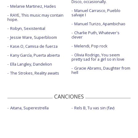
Disco, occasionally.
Melanie Martinez, Hades
Manuel Carrasco, Pueblo
salvaje I
RAYE, This music may contain
hope.
Manuel Turizo, Apambichao
Robyn, Sexistential
Charlie Puth, Whatever's
clever
Jessie Ware, Superbloom
Melendi, Pop rock
Kase.O, Camisa de fuerza
Olivia Rodrigo, You seem
Kany García, Puerta abierta
pretty sad for a girl so in love
Ella Langley, Dandelion
Gracie Abrams, Daughter from
hell
The Strokes, Reality awaits
CANCIONES
Aitana, Superestrella
Rels B, Tu vas sin (fav)