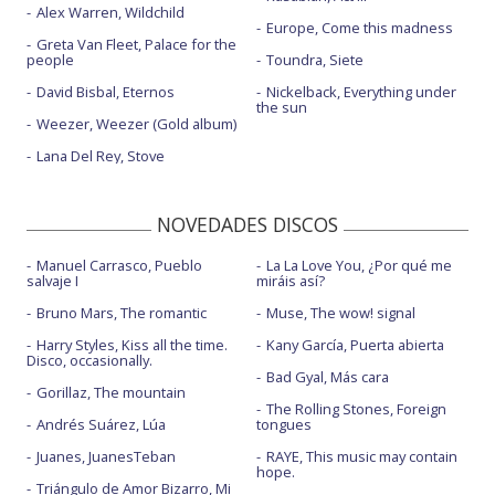
Alex Warren, Wildchild
Europe, Come this madness
Greta Van Fleet, Palace for the
people
Toundra, Siete
David Bisbal, Eternos
Nickelback, Everything under
the sun
Weezer, Weezer (Gold album)
Lana Del Rey, Stove
NOVEDADES DISCOS
Manuel Carrasco, Pueblo
La La Love You, ¿Por qué me
salvaje I
miráis así?
Bruno Mars, The romantic
Muse, The wow! signal
Harry Styles, Kiss all the time.
Kany García, Puerta abierta
Disco, occasionally.
Bad Gyal, Más cara
Gorillaz, The mountain
The Rolling Stones, Foreign
Andrés Suárez, Lúa
tongues
Juanes, JuanesTeban
RAYE, This music may contain
hope.
Triángulo de Amor Bizarro, Mi