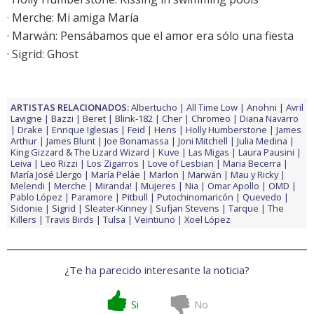
·
Merche: Mi amiga María
·
Marwán: Pensábamos que el amor era sólo una fiesta
· Sigrid: Ghost
ARTISTAS RELACIONADOS:
Albertucho
All Time Low
Anohni
Avril
Lavigne
Bazzi
Beret
Blink-182
Cher
Chromeo
Diana Navarro
Drake
Enrique Iglesias
Feid
Hens
Holly Humberstone
James
Arthur
James Blunt
Joe Bonamassa
Joni Mitchell
Julia Medina
King Gizzard & The Lizard Wizard
Kuve
Las Migas
Laura Pausini
Leiva
Leo Rizzi
Los Zigarros
Love of Lesbian
Maria Becerra
María José Llergo
María Peláe
Marlon
Marwán
Mau y Ricky
Melendi
Merche
Miranda!
Mujeres
Nia
Omar Apollo
OMD
Pablo López
Paramore
Pitbull
Putochinomaricón
Quevedo
Sidonie
Sigrid
Sleater-Kinney
Sufjan Stevens
Tarque
The
Killers
Travis Birds
Tulsa
Veintiuno
Xoel López
¿Te ha parecido interesante la noticia?
Si
No