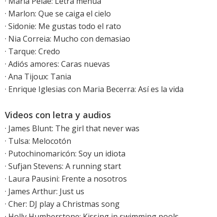
·
María Peláe: Letra menúa
·
Marlon: Que se caiga el cielo
·
Sidonie: Me gustas todo el rato
·
Nia Correia: Mucho con demasiao
·
Tarque: Credo
· Adiós amores: Caras nuevas
· Ana Tijoux: Tania
·
Enrique Iglesias con Maria Becerra: Así es la vida
Videos con letra y audios
·
James Blunt: The girl that never was
·
Tulsa: Melocotón
·
Putochinomaricón: Soy un idiota
·
Sufjan Stevens: A running start
·
Laura Pausini: Frente a nosotros
·
James Arthur: Just us
·
Cher: DJ play a Christmas song
·
Holly Humberstone: Kissing in swimming pools