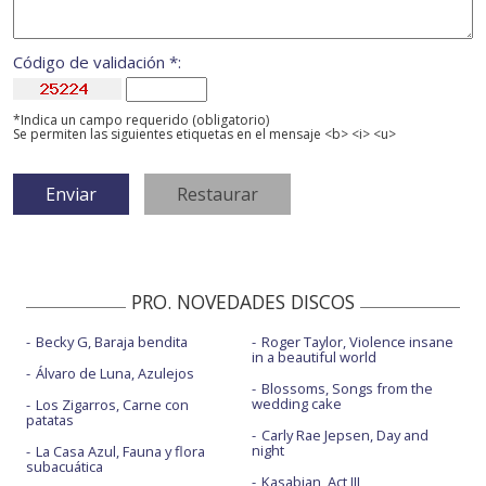
Código de validación *:
*Indica un campo requerido (obligatorio)
Se permiten las siguientes etiquetas en el mensaje <b> <i> <u>
PRO. NOVEDADES DISCOS
Becky G, Baraja bendita
Roger Taylor, Violence insane
in a beautiful world
Álvaro de Luna, Azulejos
Blossoms, Songs from the
wedding cake
Los Zigarros, Carne con
patatas
Carly Rae Jepsen, Day and
night
La Casa Azul, Fauna y flora
subacuática
Kasabian, Act III