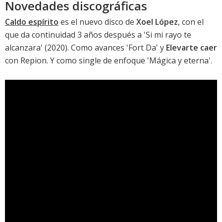
Novedades discográficas
Caldo espírito
es el nuevo disco de
Xoel López
, con el
que da continuidad 3 años después a '
Si mi rayo te
alcanzara
' (2020). Como avances 'Fort Da' y
Elevarte caer
con Repion. Y como single de enfoque 'Mágica y eterna'.