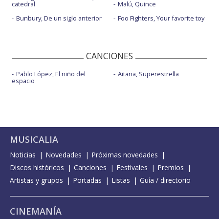
catedral
Malú, Quince
Bunbury, De un siglo anterior
Foo Fighters, Your favorite toy
CANCIONES
Pablo López, El niño del
Aitana, Superestrella
espacio
MUSICALIA
Noticias
Novedades
Próximas novedades
Discos históricos
Canciones
Festivales
Premios
Artistas y grupos
Portadas
Listas
Guía / directorio
CINEMANÍA