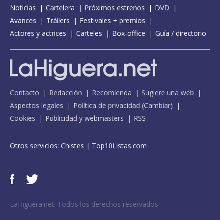
Noticias
Cartelera
Próximos estrenos
DVD
Avances
Tráilers
Festivales + premios
Actores y actrices
Carteles
Box-office
Guía / directorio
Contacto
Redacción
Recomienda
Sugiere una web
Aspectos legales
Política de privacidad
(
Cambiar
)
Cookies
Publicidad y webmasters
RSS
Otros servicios:
Chistes
|
Top10Listas.com
LaHiguera.net. Todos los derechos reservados