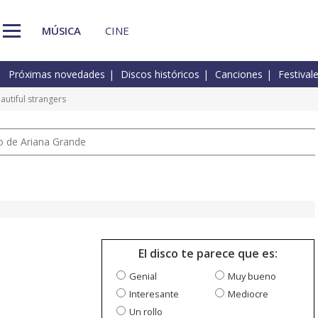
MÚSICA
CINE
Próximas novedades
Discos históricos
Canciones
Festival
autiful strangers
io de Ariana Grande
El disco te parece que es:
Genial
Muy bueno
Interesante
Mediocre
Un rollo