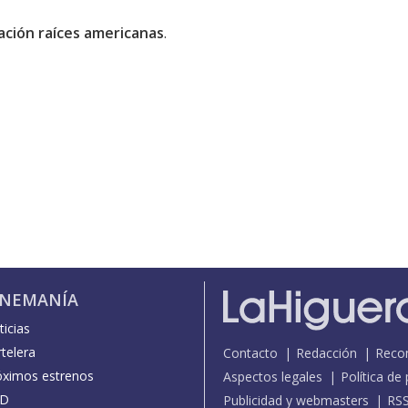
ación raíces americanas
.
INEMANÍA
icias
telera
Contacto
Redacción
Reco
óximos estrenos
Aspectos legales
Política de
D
Publicidad y webmasters
RS