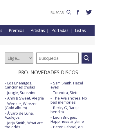
es
Premios
Artistas
Portadas
Listas
PRO. NOVEDADES DISCOS
Los Enemigos,
Sam Smith, Hazel
Canciones chulas
eyes
Jungle, Sunshine
Toundra, Siete
Anni B Sweet, Alegría
The Avalanches, No
bad memories
Weezer, Weezer
(Gold album)
Becky G, Baraja
bendita
Álvaro de Luna,
Azulejos
Leon Bridges,
Happiness anytime
Jorja Smith, What are
the odds
Peter Gabriel, o/i