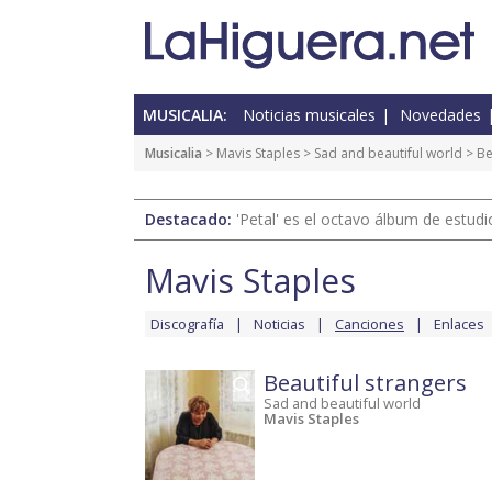
MUSICALIA:
Noticias musicales
Novedades
Musicalia
>
Mavis Staples
>
Sad and beautiful world
> Be
Destacado:
'Petal' es el octavo álbum de estud
Mavis Staples
Discografía
Noticias
Canciones
Enlaces
Beautiful strangers
Sad and beautiful world
Mavis Staples