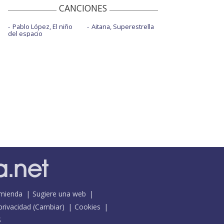
CANCIONES
Pablo López, El niño
Aitana, Superestrella
del espacio
mienda
Sugiere una web
 privacidad
(
Cambiar
)
Cookies
S