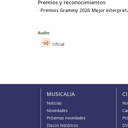
Premios y reconocimientos
-
Premios Grammy 2026
:
Mejor interpret
Audio
Oficial
MUSICALIA
C
Noticias
Not
Novedades
Car
Próximas novedades
Pr
Discos históricos
DV