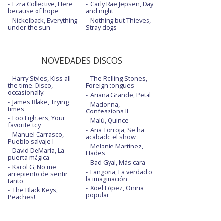
Ezra Collective, Here
Carly Rae Jepsen, Day
because of hope
and night
Nickelback, Everything
Nothing but Thieves,
under the sun
Stray dogs
NOVEDADES DISCOS
Harry Styles, Kiss all
The Rolling Stones,
the time. Disco,
Foreign tongues
occasionally.
Ariana Grande, Petal
James Blake, Trying
Madonna,
times
Confessions II
Foo Fighters, Your
Malú, Quince
favorite toy
Ana Torroja, Se ha
Manuel Carrasco,
acabado el show
Pueblo salvaje I
Melanie Martinez,
David DeMaría, La
Hades
puerta mágica
Bad Gyal, Más cara
Karol G, No me
Fangoria, La verdad o
arrepiento de sentir
la imaginación
tanto
Xoel López, Oniria
The Black Keys,
popular
Peaches!