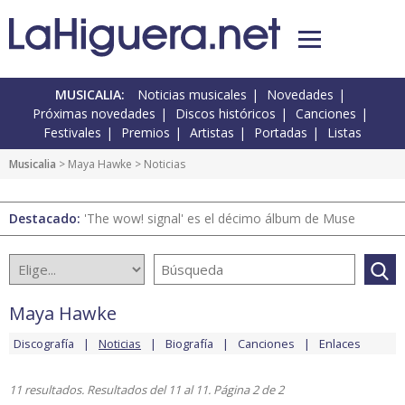
MUSICALIA:
Noticias musicales
Novedades
Próximas novedades
Discos históricos
Canciones
Festivales
Premios
Artistas
Portadas
Listas
Musicalia
>
Maya Hawke
> Noticias
Destacado:
'The wow! signal' es el décimo álbum de Muse
Maya Hawke
Discografía
Noticias
Biografía
Canciones
Enlaces
11 resultados. Resultados del 11 al 11. Página 2 de 2