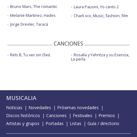
Bruno Mars, The romantic
Laura Pausini, Yo canto 2
Melanie Martinez, Hades
Charli xcx, Music, fashion, film
Jorge Drexler, Taracá
CANCIONES
Rels B, Tu vas sin (fav)
Rosalía y Yahritza y su Esencia,
La perla
MUSICALIA
Noticias
Novedades
Próximas novedades
Discos históricos
Canciones
Festivales
Premios
Artistas y grupos
Portadas
Listas
Guía / directorio