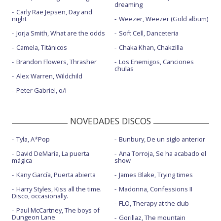
dreaming
Carly Rae Jepsen, Day and
night
Weezer, Weezer (Gold album)
Jorja Smith, What are the odds
Soft Cell, Danceteria
Camela, Titánicos
Chaka Khan, Chakzilla
Brandon Flowers, Thrasher
Los Enemigos, Canciones
chulas
Alex Warren, Wildchild
Peter Gabriel, o/i
NOVEDADES DISCOS
Tyla, A*Pop
Bunbury, De un siglo anterior
David DeMaría, La puerta
Ana Torroja, Se ha acabado el
mágica
show
Kany García, Puerta abierta
James Blake, Trying times
Harry Styles, Kiss all the time.
Madonna, Confessions II
Disco, occasionally.
FLO, Therapy at the club
Paul McCartney, The boys of
Dungeon Lane
Gorillaz, The mountain