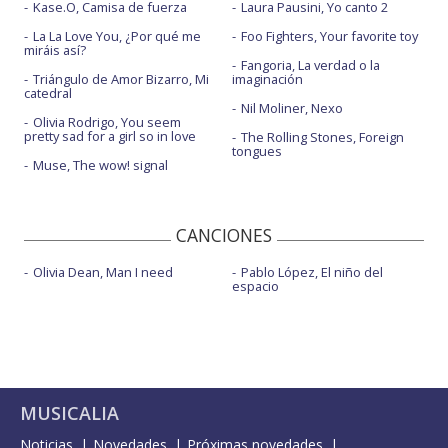
Kase.O, Camisa de fuerza
Laura Pausini, Yo canto 2
La La Love You, ¿Por qué me
Foo Fighters, Your favorite toy
miráis así?
Fangoria, La verdad o la
Triángulo de Amor Bizarro, Mi
imaginación
catedral
Nil Moliner, Nexo
Olivia Rodrigo, You seem
pretty sad for a girl so in love
The Rolling Stones, Foreign
tongues
Muse, The wow! signal
CANCIONES
Olivia Dean, Man I need
Pablo López, El niño del
espacio
MUSICALIA
Noticias
Novedades
Próximas novedades