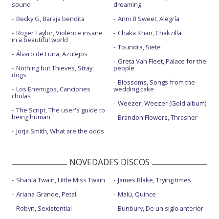
sound
dreaming
Becky G, Baraja bendita
Anni B Sweet, Alegría
Roger Taylor, Violence insane
Chaka Khan, Chakzilla
in a beautiful world
Toundra, Siete
Álvaro de Luna, Azulejos
Greta Van Fleet, Palace for the
Nothing but Thieves, Stray
people
dogs
Blossoms, Songs from the
Los Enemigos, Canciones
wedding cake
chulas
Weezer, Weezer (Gold album)
The Script, The user's guide to
being human
Brandon Flowers, Thrasher
Jorja Smith, What are the odds
NOVEDADES DISCOS
Shania Twain, Little Miss Twain
James Blake, Trying times
Ariana Grande, Petal
Malú, Quince
Robyn, Sexistential
Bunbury, De un siglo anterior