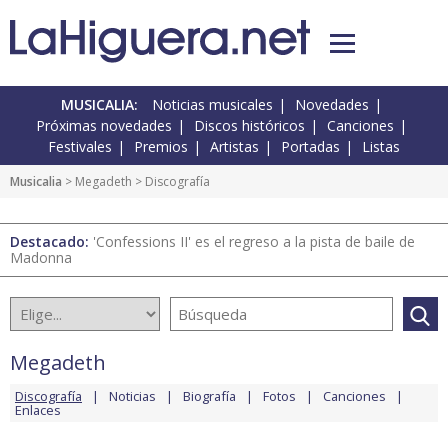
MUSICALIA:
Noticias musicales
Novedades
Próximas novedades
Discos históricos
Canciones
Festivales
Premios
Artistas
Portadas
Listas
Musicalia
>
Megadeth
> Discografía
Destacado:
'Confessions II' es el regreso a la pista de baile de
Madonna
Megadeth
Discografía
Noticias
Biografía
Fotos
Canciones
Enlaces