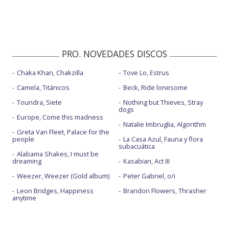
PRO. NOVEDADES DISCOS
Chaka Khan, Chakzilla
Tove Lo, Estrus
Camela, Titánicos
Beck, Ride lonesome
Toundra, Siete
Nothing but Thieves, Stray
dogs
Europe, Come this madness
Natalie Imbruglia, Algorithm
Greta Van Fleet, Palace for the
people
La Casa Azul, Fauna y flora
subacuática
Alabama Shakes, I must be
dreaming
Kasabian, Act III
Weezer, Weezer (Gold album)
Peter Gabriel, o/i
Leon Bridges, Happiness
Brandon Flowers, Thrasher
anytime