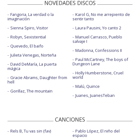
NOVEDADES DISCOS
Fangoria, La verdad o la
Karol G, No me arrepiento de
imaginación
sentir tanto
Sienna Spiro, Visitor
Laura Pausini, Yo canto 2
Robyn, Sexistential
Manuel Carrasco, Pueblo
salvaje I
Quevedo, El baifo
Madonna, Confessions II
Julieta Venegas, Norteña
Paul McCartney, The boys of
Dungeon Lane
David DeMaría, La puerta
mágica
Holly Humberstone, Cruel
world
Gracie Abrams, Daughter from
hell
Malú, Quince
Gorillaz, The mountain
Juanes, JuanesTeban
CANCIONES
Rels B, Tu vas sin (fav)
Pablo López, El niño del
espacio