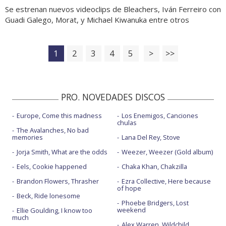
Se estrenan nuevos videoclips de Bleachers, Iván Ferreiro con
Guadi Galego, Morat, y Michael Kiwanuka entre otros
1
2
3
4
5
>
>>
PRO. NOVEDADES DISCOS
Europe, Come this madness
Los Enemigos, Canciones
chulas
The Avalanches, No bad
memories
Lana Del Rey, Stove
Jorja Smith, What are the odds
Weezer, Weezer (Gold album)
Eels, Cookie happened
Chaka Khan, Chakzilla
Brandon Flowers, Thrasher
Ezra Collective, Here because
of hope
Beck, Ride lonesome
Phoebe Bridgers, Lost
weekend
Ellie Goulding, I know too
much
Alex Warren, Wildchild