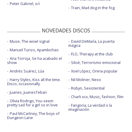
Peter Gabriel, o/i
Train, Mad dog in the fog
NOVEDADES DISCOS
Muse, The wow! signal
David DeMaría, La puerta
mágica
Manuel Turizo, Apambichao
FLO, Therapy at the club
Ana Torroja, Se ha acabado el
show
Siloé, Terrorismo emocional
Andrés Suárez, Lúa
Xoel López, Oniria popular
Harry Styles, Kiss all the time.
Nil Moliner, Nexo
Disco, occasionally.
Robyn, Sexistential
Juanes, JuanesTeban
Charli xcx, Music, fashion, film
Olivia Rodrigo, You seem
pretty sad for a girl so in love
Fangoria, La verdad o la
imaginación
Paul McCartney, The boys of
Dungeon Lane