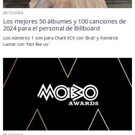
05/12/2024
Los mejores 50 álbumes y 100 canciones de
2024 para el personal de Billboard
Los números 1 son para Charli XCX con 'Brat' y Kendrick
Lamar con 'Not like us'