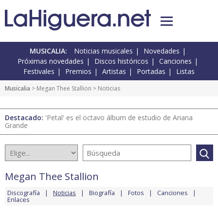
MUSICALIA:
Noticias musicales
Novedades
Próximas novedades
Discos históricos
Canciones
Festivales
Premios
Artistas
Portadas
Listas
Musicalia
>
Megan Thee Stallion
> Noticias
Destacado:
'Petal' es el octavo álbum de estudio de Ariana
Grande
Megan Thee Stallion
Discografía
Noticias
Biografía
Fotos
Canciones
Enlaces