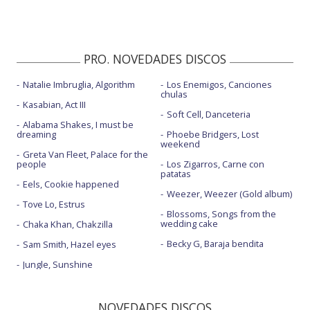
PRO. NOVEDADES DISCOS
Natalie Imbruglia, Algorithm
Los Enemigos, Canciones
chulas
Kasabian, Act III
Soft Cell, Danceteria
Alabama Shakes, I must be
dreaming
Phoebe Bridgers, Lost
weekend
Greta Van Fleet, Palace for the
people
Los Zigarros, Carne con
patatas
Eels, Cookie happened
Weezer, Weezer (Gold album)
Tove Lo, Estrus
Blossoms, Songs from the
wedding cake
Chaka Khan, Chakzilla
Becky G, Baraja bendita
Sam Smith, Hazel eyes
Jungle, Sunshine
NOVEDADES DISCOS