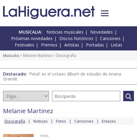
MUSICALIA:
Noticias musicales
Novedades
Próximas novedades
Discos históricos
Canciones
Festivales
Premios
Artistas
Portadas
Listas
Musicalia
>
Melanie Martinez
> Discografía
Destacado:
'Petal' es el octavo álbum de estudio de Ariana
Grande
Melanie Martinez
Discografía
Noticias
Fotos
Canciones
Enlaces
2026