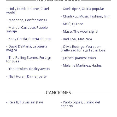
Holly Humberstone, Cruel
Xoel López, Oniria popular
world
Charli xcx, Music, fashion, film
Madonna, Confessions II
Malú, Quince
Manuel Carrasco, Pueblo
salvaje I
Muse, The wow! signal
Kany García, Puerta abierta
Bad Gyal, Más cara
David DeMaría, La puerta
Olivia Rodrigo, You seem
mágica
pretty sad for a girl so in love
The Rolling Stones, Foreign
Juanes, JuanesTeban
tongues
Melanie Martinez, Hades
The Strokes, Reality awaits
Niall Horan, Dinner party
CANCIONES
Rels B, Tu vas sin (fav)
Pablo López, El niño del
espacio