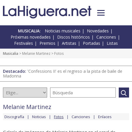
MUSICALIA:
Noticias musicales
Novedades
Próximas novedades
Discos históricos
Canciones
Festivales
Premios
Artistas
Portadas
Listas
Musicalia
>
Melanie Martinez
> Fotos
Destacado:
'Confessions II' es el regreso a la pista de baile de
Madonna
Melanie Martinez
Discografía
Noticias
Fotos
Canciones
Enlaces