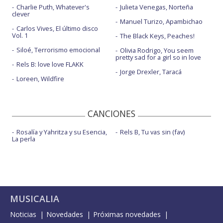
Charlie Puth, Whatever's
Julieta Venegas, Norteña
clever
Manuel Turizo, Apambichao
Carlos Vives, El último disco
Vol. 1
The Black Keys, Peaches!
Siloé, Terrorismo emocional
Olivia Rodrigo, You seem
pretty sad for a girl so in love
Rels B: love love FLAKK
Jorge Drexler, Taracá
Loreen, Wildfire
CANCIONES
Rosalía y Yahritza y su Esencia,
Rels B, Tu vas sin (fav)
La perla
MUSICALIA
Noticias
Novedades
Próximas novedades