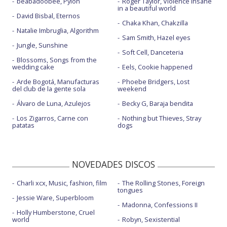
beabadoobee, Pylon
Roger Taylor, Violence insane
in a beautiful world
David Bisbal, Eternos
Chaka Khan, Chakzilla
Natalie Imbruglia, Algorithm
Sam Smith, Hazel eyes
Jungle, Sunshine
Soft Cell, Danceteria
Blossoms, Songs from the
wedding cake
Eels, Cookie happened
Arde Bogotá, Manufacturas
Phoebe Bridgers, Lost
del club de la gente sola
weekend
Álvaro de Luna, Azulejos
Becky G, Baraja bendita
Los Zigarros, Carne con
Nothing but Thieves, Stray
patatas
dogs
NOVEDADES DISCOS
Charli xcx, Music, fashion, film
The Rolling Stones, Foreign
tongues
Jessie Ware, Superbloom
Madonna, Confessions II
Holly Humberstone, Cruel
world
Robyn, Sexistential