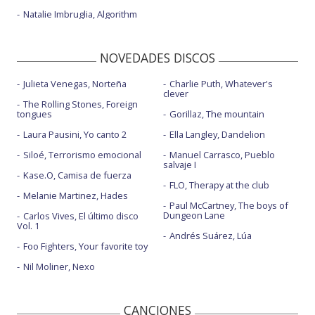
Natalie Imbruglia, Algorithm
NOVEDADES DISCOS
Julieta Venegas, Norteña
Charlie Puth, Whatever's
clever
The Rolling Stones, Foreign
tongues
Gorillaz, The mountain
Laura Pausini, Yo canto 2
Ella Langley, Dandelion
Siloé, Terrorismo emocional
Manuel Carrasco, Pueblo
salvaje I
Kase.O, Camisa de fuerza
FLO, Therapy at the club
Melanie Martinez, Hades
Paul McCartney, The boys of
Dungeon Lane
Carlos Vives, El último disco
Vol. 1
Andrés Suárez, Lúa
Foo Fighters, Your favorite toy
Nil Moliner, Nexo
CANCIONES