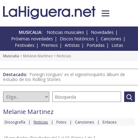
MUSICALIA:
Noticias musicales
Novedades
Próximas novedades
Discos históricos
Canciones
Festivales
Premios
Artistas
Portadas
Listas
Musicalia
>
Melanie Martinez
> Noticias
Destacado:
'Foreign tongues' es el vigesimoquinto álbum de
estudio de los Rolling Stones
Melanie Martinez
Discografía
Noticias
Fotos
Canciones
Enlaces
18 resultados. Resultados del 1 al 10. Página 1 de 2