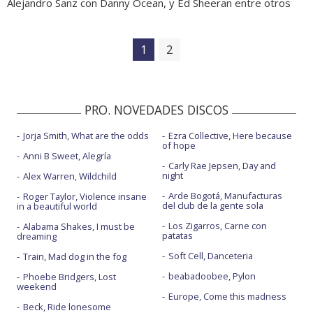
Alejandro Sanz con Danny Ocean, y Ed Sheeran entre otros
1
2
PRO. NOVEDADES DISCOS
Jorja Smith, What are the odds
Ezra Collective, Here because
of hope
Anni B Sweet, Alegría
Carly Rae Jepsen, Day and
night
Alex Warren, Wildchild
Arde Bogotá, Manufacturas
Roger Taylor, Violence insane
del club de la gente sola
in a beautiful world
Los Zigarros, Carne con
Alabama Shakes, I must be
patatas
dreaming
Soft Cell, Danceteria
Train, Mad dog in the fog
beabadoobee, Pylon
Phoebe Bridgers, Lost
weekend
Europe, Come this madness
Beck, Ride lonesome