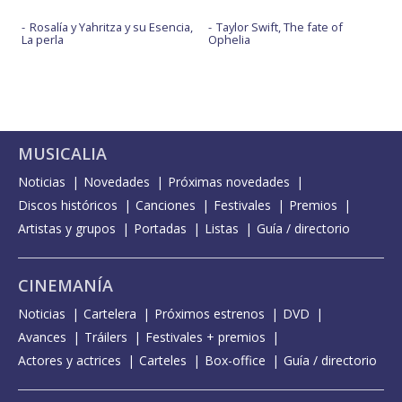
Rosalía y Yahritza y su Esencia,
Taylor Swift, The fate of
La perla
Ophelia
MUSICALIA
Noticias
Novedades
Próximas novedades
Discos históricos
Canciones
Festivales
Premios
Artistas y grupos
Portadas
Listas
Guía / directorio
CINEMANÍA
Noticias
Cartelera
Próximos estrenos
DVD
Avances
Tráilers
Festivales + premios
Actores y actrices
Carteles
Box-office
Guía / directorio