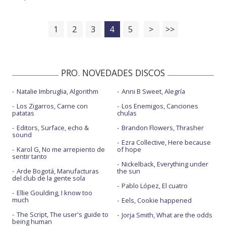
1
2
3
4
5
>
>>
PRO. NOVEDADES DISCOS
Natalie Imbruglia, Algorithm
Anni B Sweet, Alegría
Los Zigarros, Carne con
Los Enemigos, Canciones
patatas
chulas
Editors, Surface, echo &
Brandon Flowers, Thrasher
sound
Ezra Collective, Here because
Karol G, No me arrepiento de
of hope
sentir tanto
Nickelback, Everything under
Arde Bogotá, Manufacturas
the sun
del club de la gente sola
Pablo López, El cuatro
Ellie Goulding, I know too
much
Eels, Cookie happened
The Script, The user's guide to
Jorja Smith, What are the odds
being human