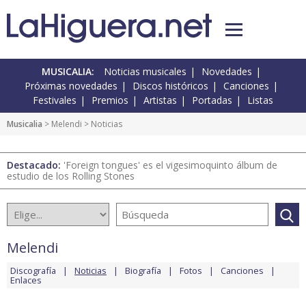
MUSICALIA:
Noticias musicales
Novedades
Próximas novedades
Discos históricos
Canciones
Festivales
Premios
Artistas
Portadas
Listas
Musicalia
>
Melendi
> Noticias
Destacado:
'Foreign tongues' es el vigesimoquinto álbum de
estudio de los Rolling Stones
Melendi
Discografía
Noticias
Biografía
Fotos
Canciones
Enlaces