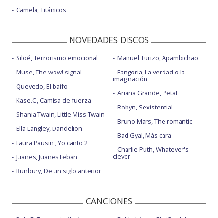
Camela, Titánicos
NOVEDADES DISCOS
Siloé, Terrorismo emocional
Manuel Turizo, Apambichao
Muse, The wow! signal
Fangoria, La verdad o la
imaginación
Quevedo, El baifo
Ariana Grande, Petal
Kase.O, Camisa de fuerza
Robyn, Sexistential
Shania Twain, Little Miss Twain
Bruno Mars, The romantic
Ella Langley, Dandelion
Bad Gyal, Más cara
Laura Pausini, Yo canto 2
Charlie Puth, Whatever's
clever
Juanes, JuanesTeban
Bunbury, De un siglo anterior
CANCIONES