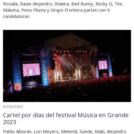
Rosalía, Rauw Alejandro, Shakira, Bad Bunny, Becky G, Tini,
Maluma, Peso Pluma y Grupo Frontera parten con 9
candidaturas
07/03/2023
Cartel por días del festival Música en Grande
2023
Pablo Alborán, Lori Meyers, Melendi, Suede, Malú, Alejandro