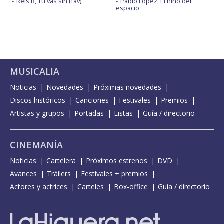
Rels B, Tu vas sin (fav)
Pablo López, El niño del
espacio
MUSICALIA
Noticias
Novedades
Próximas novedades
Discos históricos
Canciones
Festivales
Premios
Artistas y grupos
Portadas
Listas
Guía / directorio
CINEMANÍA
Noticias
Cartelera
Próximos estrenos
DVD
Avances
Tráilers
Festivales + premios
Actores y actrices
Carteles
Box-office
Guía / directorio