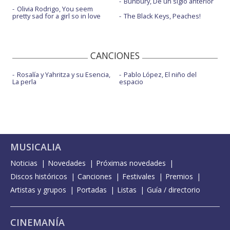
Bunbury, De un siglo anterior
Olivia Rodrigo, You seem
pretty sad for a girl so in love
The Black Keys, Peaches!
CANCIONES
Rosalía y Yahritza y su Esencia,
Pablo López, El niño del
La perla
espacio
MUSICALIA
Noticias
Novedades
Próximas novedades
Discos históricos
Canciones
Festivales
Premios
Artistas y grupos
Portadas
Listas
Guía / directorio
CINEMANÍA