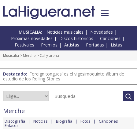
MUSICALIA:
Noticias musicales
Novedades
Próximas novedades
Discos históricos
Canciones
Festivales
Premios
Artistas
Portadas
Listas
Musicalia
>
Merche
> Cal y arena
Destacado:
'Foreign tongues' es el vigesimoquinto álbum de
estudio de los Rolling Stones
Merche
Discografía
Noticias
Biografía
Fotos
Canciones
Enlaces