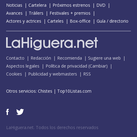
Noticias
Cartelera
Próximos estrenos
DVD
Avances
Tráilers
Festivales + premios
Actores y actrices
Carteles
Box-office
Guía / directorio
Contacto
Redacción
Recomienda
Sugiere una web
Aspectos legales
Política de privacidad
(
Cambiar
)
Cookies
Publicidad y webmasters
RSS
Otros servicios:
Chistes
|
Top10Listas.com
LaHiguera.net. Todos los derechos reservados