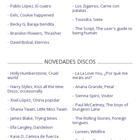
Pablo López, El cuatro
Los Zigarros, Carne con
patatas
Eels, Cookie happened
Toundra, Siete
Becky G, Baraja bendita
The Script, The user's guide to
being human
Brandon Flowers, Thrasher
David Bisbal, Eternos
NOVEDADES DISCOS
Holly Humberstone, Cruel
La La Love You, ¿Por qué me
world
miráis así?
Harry Styles, Kiss all the time.
Ariana Grande, Petal
Disco, occasionally.
Sienna Spiro, Visitor
Xoel López, Oniria popular
Paul McCartney, The boys of
Shania Twain, Little Miss Twain
Dungeon Lane
James Blake, Trying times
The Rolling Stones, Foreign
tongues
Ella Langley, Dandelion
Loreen, Wildfire
Kase.O, Camisa de fuerza