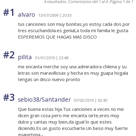
4 resultados. Comentarios del 1 al 4. Página 1 de 1
#1
alvaro
13/07/2009 | 20:33
tus canciones son muy bonitas,yo estoy cada dos por
tres escuchandola.es genial,a toda mi familia le gusta.
ESPEREMOS QUE HAGAS MAS DISCO
#2
pilita
01/01/2010 | 23:48
me encanta merche soy una admiradora chilena y su
letras son maravillosas y hecha es muy guapa hogala
tengas un disco nuevo pronto
#3
sebio38/Santander
07/02/2010 | 02:40
Que buena estas hija.Tus canciones a veces no me
dicen gran cosa pero me encanta oirte,eres muy
dulce y cantas muy bien,da igual lo que estes
diciendo.Es un gusto escucharte.Un beso muy fuerte
guapetona.-