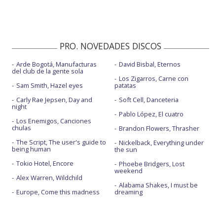
PRO. NOVEDADES DISCOS
Arde Bogotá, Manufacturas
David Bisbal, Eternos
del club de la gente sola
Los Zigarros, Carne con
Sam Smith, Hazel eyes
patatas
Carly Rae Jepsen, Day and
Soft Cell, Danceteria
night
Pablo López, El cuatro
Los Enemigos, Canciones
chulas
Brandon Flowers, Thrasher
The Script, The user's guide to
Nickelback, Everything under
being human
the sun
Tokio Hotel, Encore
Phoebe Bridgers, Lost
weekend
Alex Warren, Wildchild
Alabama Shakes, I must be
Europe, Come this madness
dreaming