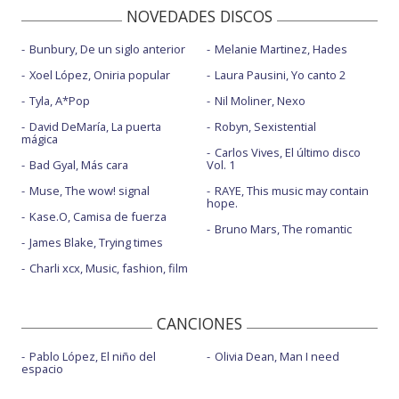
NOVEDADES DISCOS
Bunbury, De un siglo anterior
Melanie Martinez, Hades
Xoel López, Oniria popular
Laura Pausini, Yo canto 2
Tyla, A*Pop
Nil Moliner, Nexo
David DeMaría, La puerta
Robyn, Sexistential
mágica
Carlos Vives, El último disco
Bad Gyal, Más cara
Vol. 1
Muse, The wow! signal
RAYE, This music may contain
hope.
Kase.O, Camisa de fuerza
Bruno Mars, The romantic
James Blake, Trying times
Charli xcx, Music, fashion, film
CANCIONES
Pablo López, El niño del
Olivia Dean, Man I need
espacio