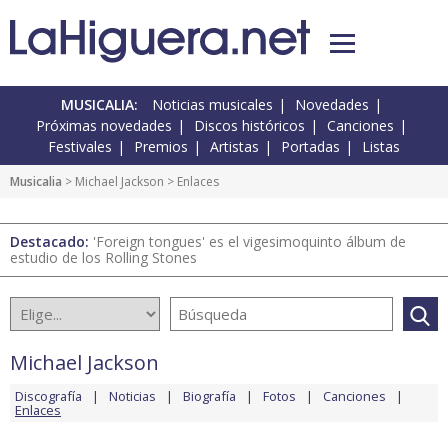
MUSICALIA:
Noticias musicales
Novedades
Próximas novedades
Discos históricos
Canciones
Festivales
Premios
Artistas
Portadas
Listas
Musicalia
>
Michael Jackson
> Enlaces
Destacado:
'Foreign tongues' es el vigesimoquinto álbum de
estudio de los Rolling Stones
Michael Jackson
Discografía
Noticias
Biografía
Fotos
Canciones
Enlaces