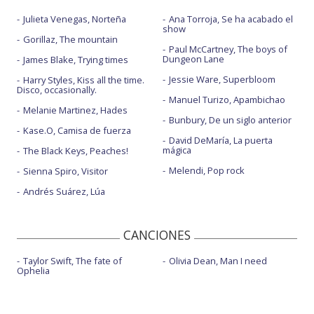
Julieta Venegas, Norteña
Ana Torroja, Se ha acabado el
show
Gorillaz, The mountain
Paul McCartney, The boys of
Dungeon Lane
James Blake, Trying times
Jessie Ware, Superbloom
Harry Styles, Kiss all the time.
Disco, occasionally.
Manuel Turizo, Apambichao
Melanie Martinez, Hades
Bunbury, De un siglo anterior
Kase.O, Camisa de fuerza
David DeMaría, La puerta
mágica
The Black Keys, Peaches!
Melendi, Pop rock
Sienna Spiro, Visitor
Andrés Suárez, Lúa
CANCIONES
Taylor Swift, The fate of
Olivia Dean, Man I need
Ophelia