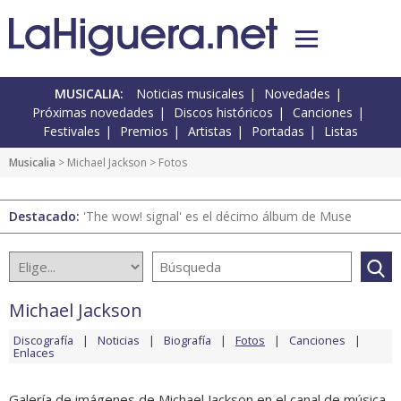
MUSICALIA:
Noticias musicales
Novedades
Próximas novedades
Discos históricos
Canciones
Festivales
Premios
Artistas
Portadas
Listas
Musicalia
>
Michael Jackson
> Fotos
Destacado:
'The wow! signal' es el décimo álbum de Muse
Michael Jackson
Discografía
Noticias
Biografía
Fotos
Canciones
Enlaces
Galería de imágenes de Michael Jackson en el canal de música.