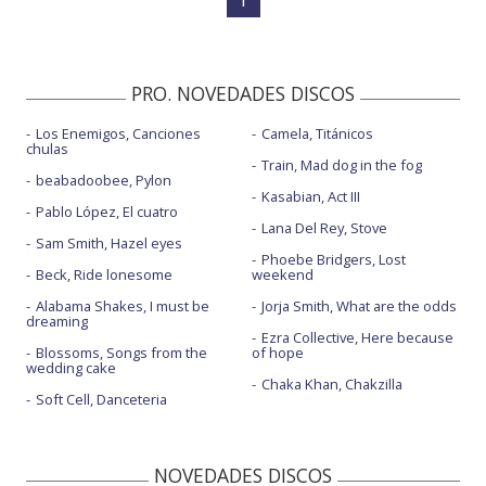
PRO. NOVEDADES DISCOS
Los Enemigos, Canciones
Camela, Titánicos
chulas
Train, Mad dog in the fog
beabadoobee, Pylon
Kasabian, Act III
Pablo López, El cuatro
Lana Del Rey, Stove
Sam Smith, Hazel eyes
Phoebe Bridgers, Lost
Beck, Ride lonesome
weekend
Alabama Shakes, I must be
Jorja Smith, What are the odds
dreaming
Ezra Collective, Here because
Blossoms, Songs from the
of hope
wedding cake
Chaka Khan, Chakzilla
Soft Cell, Danceteria
NOVEDADES DISCOS