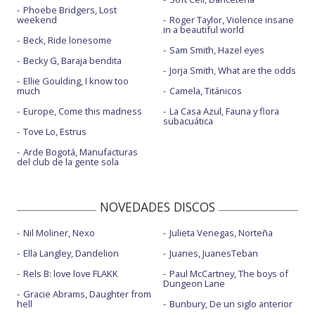
Phoebe Bridgers, Lost
weekend
Roger Taylor, Violence insane
in a beautiful world
Beck, Ride lonesome
Sam Smith, Hazel eyes
Becky G, Baraja bendita
Jorja Smith, What are the odds
Ellie Goulding, I know too
much
Camela, Titánicos
Europe, Come this madness
La Casa Azul, Fauna y flora
subacuática
Tove Lo, Estrus
Arde Bogotá, Manufacturas
del club de la gente sola
NOVEDADES DISCOS
Nil Moliner, Nexo
Julieta Venegas, Norteña
Ella Langley, Dandelion
Juanes, JuanesTeban
Rels B: love love FLAKK
Paul McCartney, The boys of
Dungeon Lane
Gracie Abrams, Daughter from
hell
Bunbury, De un siglo anterior