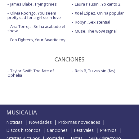
James Blake, Trying times
Laura Pausini, Yo canto 2
Olivia Rodrigo, You seem
Xoel López, Oniria popular
pretty sad for a girl so in love
Robyn, Sexistential
Ana Torroja, Se ha acabado el
show
Muse, The wow! signal
Foo Fighters, Your favorite toy
CANCIONES
Taylor Swift, The fate of
Rels B, Tu vas sin (fav)
Ophelia
MUSICALIA
Noticias
Novedades
Próximas novedades
Discos históricos
Canciones
Festivales
Premios
Artistas y grupos
Portadas
Listas
Guía / directorio