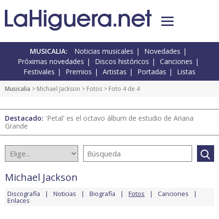
MUSICALIA:
Noticias musicales
Novedades
Próximas novedades
Discos históricos
Canciones
Festivales
Premios
Artistas
Portadas
Listas
Musicalia
>
Michael Jackson
>
Fotos
> Foto 4 de 4
Destacado:
'Petal' es el octavo álbum de estudio de Ariana
Grande
Michael Jackson
Discografía
Noticias
Biografía
Fotos
Canciones
Enlaces