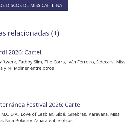
S DISCOS DE MISS CAFFEINA
as relacionadas (
+
)
rdí 2026: Cartel
aftwerk, Fatboy Slim, The Corrs, Iván Ferreiro, Sidecars, Miss
na y Nil Moliner entre otros
terránea Festival 2026: Cartel
 M.O.D.A., Love of Lesbian, Siloé, Ginebras, Karavana, Miss
na, Niña Polaca y Zahara entre otros