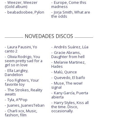
Weezer, Weezer
Europe, Come this
(Gold album)
madness
beabadoobee, Pylon
Jorja Smith, What are
the odds
NOVEDADES DISCOS
Laura Pausini, Yo
Andrés Suárez, Lúa
canto 2
Gracie Abrams,
Olivia Rodrigo, You
Daughter from hell
seem pretty sad for a
Melanie Martinez,
girl so in love
Hades
Ella Langley,
Malú, Quince
Dandelion
Quevedo, El baifo
Foo Fighters, Your
Muse, The wow!
favorite toy
signal
The Strokes, Reality
Kany García, Puerta
awaits
abierta
Tyla, A*Pop
Harry Styles, Kiss all
Juanes, JuanesTeban
the time. Disco,
Charli xcx, Music,
occasionally.
fashion, film