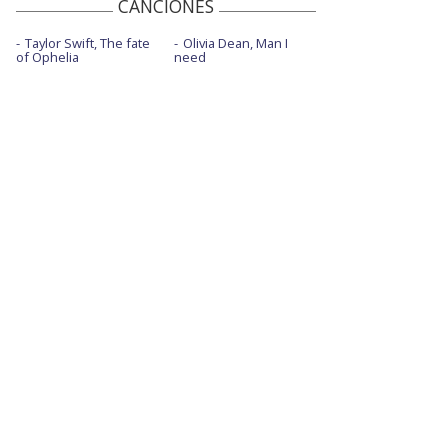
CANCIONES
Taylor Swift, The fate
Olivia Dean, Man I
of Ophelia
need