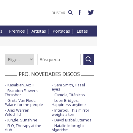
es
Premios
Artistas
Portadas
Listas
PRO. NOVEDADES DISCOS
Kasabian, Act III
Sam Smith, Hazel
eyes
Brandon Flowers,
Thrasher
Camela, Titánicos
Greta Van Fleet,
Leon Bridges,
Palace for the people
Happiness anytime
Alex Warren,
Interpol, This mirror
Wildchild
weighs a ton
Jungle, Sunshine
David Bisbal, Eternos
FLO, Therapy at the
Natalie Imbruglia,
club
Algorithm