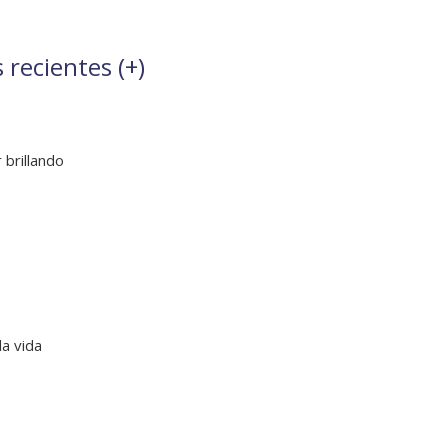
 recientes (
+
)
 brillando
la vida