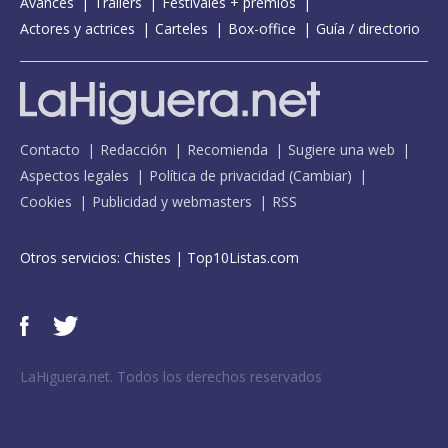
Avances
Tráilers
Festivales + premios
Actores y actrices
Carteles
Box-office
Guía / directorio
Contacto
Redacción
Recomienda
Sugiere una web
Aspectos legales
Política de privacidad
(
Cambiar
)
Cookies
Publicidad y webmasters
RSS
Otros servicios:
Chistes
|
Top10Listas.com
LaHiguera.net. Todos los derechos reservados