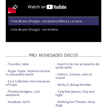
Cola de pez (Fuego) - con Javiera Mena y La casa..
Cola de pez (Fuego) - con la letra
PRO. NOVEDADES DISCOS
Toundra, Siete
Karol G, No me arrepiento de
sentir tanto
Roger Taylor, Violence insane
in a beautiful world
Editors, Surface, echo &
sound
Ezra Collective, Here because
of hope
Becky G, Baraja bendita
Phoebe Bridgers, Lost
Carly Rae Jepsen, Day and
weekend
night
Kasabian, Act III
Nothing but Thieves, Stray
dogs