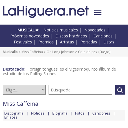
MUSICALIA:
Noticias musicales
Novedades
Próximas novedades
Discos históricos
Canciones
Festivales
Premios
Artistas
Portadas
Listas
Musicalia
>
Miss Caffeina
>
Oh Long Johnson
> Cola de pez (Fuego)
Destacado:
'Foreign tongues' es el vigesimoquinto álbum de
estudio de los Rolling Stones
Miss Caffeina
Discografía
Noticias
Biografía
Fotos
Canciones
Enlaces