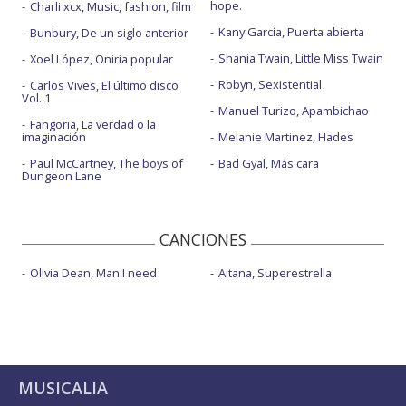
hope.
Charli xcx, Music, fashion, film
Kany García, Puerta abierta
Bunbury, De un siglo anterior
Shania Twain, Little Miss Twain
Xoel López, Oniria popular
Robyn, Sexistential
Carlos Vives, El último disco
Vol. 1
Manuel Turizo, Apambichao
Fangoria, La verdad o la
imaginación
Melanie Martinez, Hades
Paul McCartney, The boys of
Bad Gyal, Más cara
Dungeon Lane
CANCIONES
Olivia Dean, Man I need
Aitana, Superestrella
MUSICALIA