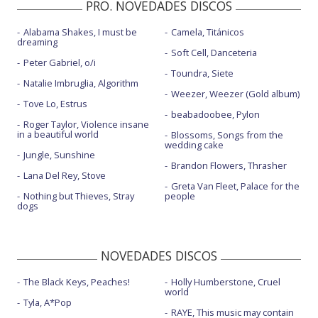
PRO. NOVEDADES DISCOS
Alabama Shakes, I must be
Camela, Titánicos
dreaming
Soft Cell, Danceteria
Peter Gabriel, o/i
Toundra, Siete
Natalie Imbruglia, Algorithm
Weezer, Weezer (Gold album)
Tove Lo, Estrus
beabadoobee, Pylon
Roger Taylor, Violence insane
in a beautiful world
Blossoms, Songs from the
wedding cake
Jungle, Sunshine
Brandon Flowers, Thrasher
Lana Del Rey, Stove
Greta Van Fleet, Palace for the
Nothing but Thieves, Stray
people
dogs
NOVEDADES DISCOS
The Black Keys, Peaches!
Holly Humberstone, Cruel
world
Tyla, A*Pop
RAYE, This music may contain