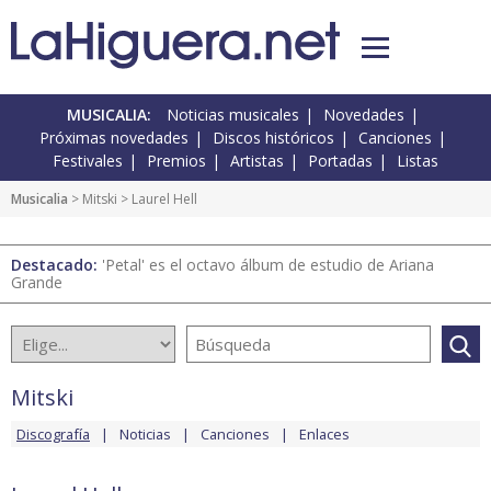
MUSICALIA:
Noticias musicales
Novedades
Próximas novedades
Discos históricos
Canciones
Festivales
Premios
Artistas
Portadas
Listas
Musicalia
>
Mitski
> Laurel Hell
Destacado:
'Petal' es el octavo álbum de estudio de Ariana
Grande
Mitski
Discografía
Noticias
Canciones
Enlaces