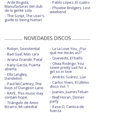
Arde Bogotá,
Pablo López, El cuatro
Manufacturas del club
Phoebe Bridgers, Lost
de la gente sola
weekend
The Script, The user's
guide to being human
NOVEDADES DISCOS
Robyn, Sexistential
La La Love You, ¿Por
qué me miráis así?
Bad Gyal, Más cara
Quevedo, El baifo
Ariana Grande, Petal
Olivia Rodrigo, You
Kany García, Puerta
seem pretty sad for a
abierta
girl so in love
Ella Langley,
Andrés Suárez, Lúa
Dandelion
Carlos Vives, El último
Paul McCartney, The
disco Vol. 1
boys of Dungeon Lane
Juanes, JuanesTeban
RAYE, This music may
contain hope.
Niall Horan, Dinner
party
Triángulo de Amor
Bizarro, Mi catedral
Kase.O, Camisa de
fuerza