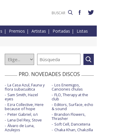
es
Premios
Artistas
Portadas
Listas
PRO. NOVEDADES DISCOS
La Casa Azul, Fauna y
Los Enemigos,
flora subacuática
Canciones chulas
Sam Smith, Hazel
FLO, Therapy at the
eyes
club
Ezra Collective, Here
Editors, Surface, echo
because of hope
& sound
Peter Gabriel, o/i
Brandon Flowers,
Thrasher
Lana Del Rey, Stove
Soft Cell, Danceteria
Álvaro de Luna,
Azulejos
Chaka Khan, Chakzilla