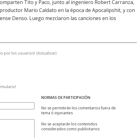
omparten Tito y Paco, junto al ingeniero Robert Carranza,
roductor Mario Caldato en la época de Apocalipshit, y con
ense Denso. Luego mezclaron las canciones en los
s por los usuarios!
(
Actualizar
)
ormulario!
NORMAS DE PARTICIPACIÓN
No se permitirán los comentarios fuera de
tema ó injuriantes
No se aceptarán los contenidos
considerados como publicitarios