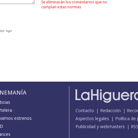
Se eliminarán los comentarios que no
cumplan estas normas
<i> <u>
INEMANÍA
icias
telera
Contacto
Redacción
Reco
óximos estrenos
Aspectos legales
Política de
D
Publicidad y webmasters
RS
ances