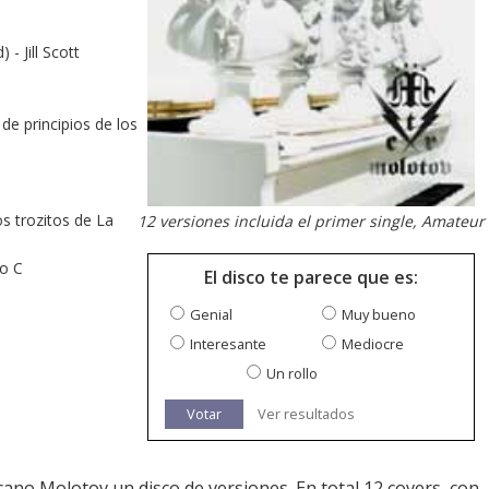
 - Jill Scott
e principios de los
os trozitos de La
12 versiones incluida el primer single, Amateur
co C
El disco te parece que es:
Genial
Muy bueno
Interesante
Mediocre
Un rollo
Votar
Ver resultados
ano Molotov un disco de versiones. En total 12 covers, con