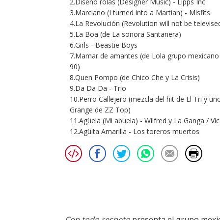
2.Diseño rolas (Designer Music) - Lipps Inc
3.Marciano (I turned into a Martian) - Misfits
4.La Revolución (Revolution will not be televised)
5.La Boa (de La sonora Santanera)
6.Girls - Beastie Boys
7.Mamar de amantes (de Lola grupo mexicano d
90)
8.Quen Pompo (de Chico Che y La Crisis)
9.Da Da Da - Trio
10.Perro Callejero (mezcla del hit de El Tri y un
Grange de ZZ Top)
11.Agüela (Mi abuela) - Wilfred y La Ganga / Vi
12.Agüita Amarilla - Los toreros muertos
Con todo respeto
presenta el grupo mexic