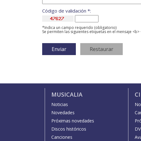
Código de validación *:
*Indica un campo requerido (obligatorio)
Se permiten las siguientes etiquetas en el mensaje <b> 
MUSICALIA
C
Noticias
Not
Novedades
Car
Próximas novedades
Pr
Discos históricos
DV
Canciones
Av