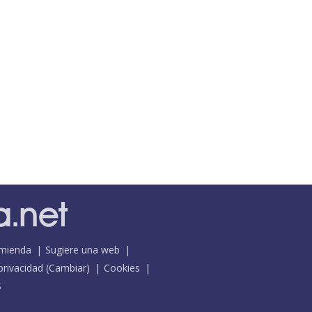
mienda
Sugiere una web
 privacidad
(
Cambiar
)
Cookies
S