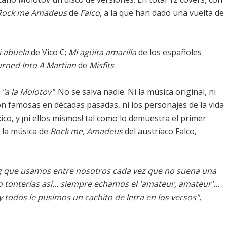
Rock me Amadeus
de
Falco
, a la que han dado una vuelta de
i abuela
de Vico C;
Mi agüita amarilla
de los españoles
urned Into A Martian
de
Misfits
.
,
"a la Molotov"
. No se salva nadie. Ni la música original, ni
on famosas en décadas pasadas, ni los personajes de la vida
ico, y ¡ni ellos mismos! tal como lo demuestra el primer
 la música de
Rock me, Amadeus
del austríaco Falco,
g que usamos entre nosotros cada vez que no suena una
 tonterías así... siempre echamos el 'amateur, amateur'...
 todos le pusimos un cachito de letra en los versos"
,